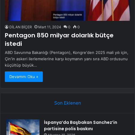
DİLAN BİÇER
Mart 11, 2024
0
0
Pentagon 850 milyar dolarlık bütçe
istedi
ABD Savunma Bakanlığı (Pentagon), Kongre'den 2025 mali yılı için,
Çin'in askeri ilerlemelerine karşı koymanın yanı sıra ABD ordusunu
küçültüp büyük…
Devamını Oku »
Son Eklenen
İspanya’da Başbakan Sanchez’in
partisine polis baskını