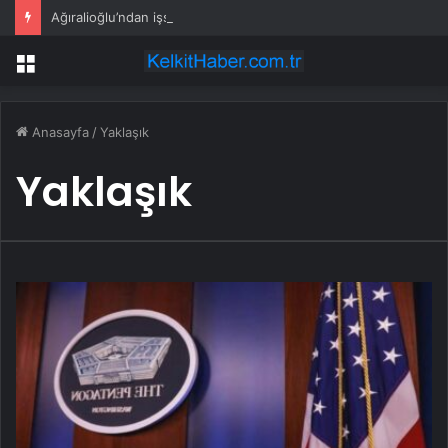
Ağıralioğlu’ndan işsizlik verilerine tepki: İstatistik başka, hakikat başka
Menü
Anasayfa
/
Yaklaşık
Yaklaşık