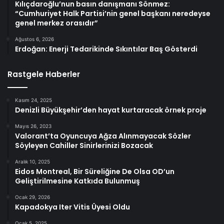
Kılıçdaroğlu’nun basın danışmanı Sönmez:
“Cumhuriyet Halk Partisi’nin genel başkanı neredeyse
genel merkez orasıdır”
Ağustos 6, 2026
Erdoğan: Enerji Tedarikinde Sıkıntılar Baş Gösterdi
Rastgele Haberler
Kasım 24, 2025
Denizli Büyükşehir’den hayat kurtaracak örnek proje
Mayıs 26, 2023
Valorant’ta Oyuncuya Ağza Alınmayacak Sözler
Söyleyen Cahiller Sinirlerinizi Bozacak
Aralık 10, 2025
Eidos Montreal, Bir Süreliğine De Olsa OD’un
Geliştirilmesine Katkıda Bulunmuş
Ocak 29, 2026
Kapadokya Iter Vitis Üyesi Oldu
Ocak 5, 2025