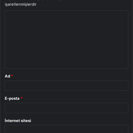
işaretlenmişlerdir
Y
o
r
u
m
*
Ad
*
E-posta
*
İnternet sitesi