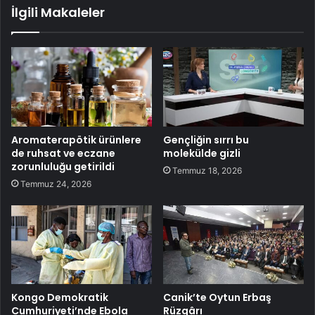
İlgili Makaleler
Aromaterapötik ürünlere
Gençliğin sırrı bu
de ruhsat ve eczane
molekülde gizli
zorunluluğu getirildi
Temmuz 18, 2026
Temmuz 24, 2026
Kongo Demokratik
Canik’te Oytun Erbaş
Cumhuriyeti’nde Ebola
Rüzgârı