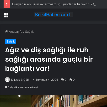
Dünyanın en uzun aktarmasız uçuşunda tarihi rekor: 24 saatten fazla havada kaldılar
Menü
Anasayfa
/
Sağlık
Sağlık
Ağız ve diş sağlığı ile ruh
sağlığı arasında güçlü bir
bağlantı var!
DİLAN BİÇER
Temmuz 4, 2026
0
0
2 dakika okuma süresi