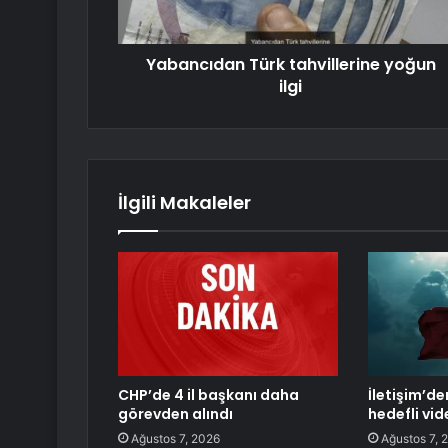
Yabancıdan Türk tahvillerine yoğun
ilgi
İlgili Makaleler
CHP’de 4 il başkanı daha
İletişim’de
görevden alındı
hedefli vi
Ağustos 7, 2026
Ağustos 7, 