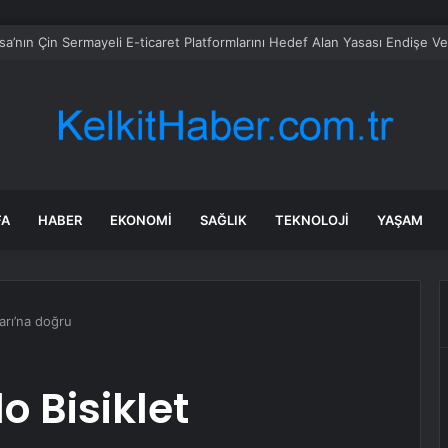
liliğe karşı çıkmıştı! İsmail Yüksek’in eşinden dikkat çeken hamle
FA
HABER
EKONOMI
SAĞLIK
TEKNOLOJI
YAŞAM
arı’na doğru
 Bisiklet