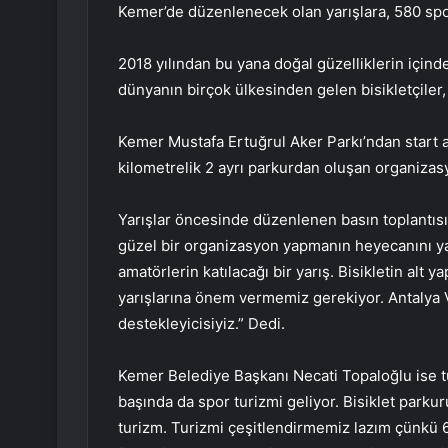
Kemer’de düzenlenecek olan yarışlara, 580 spo
2018 yılından bu yana doğal güzelliklerin içind
dünyanın birçok ülkesinden gelen bisikletçiler
Kemer Mustafa Ertuğrul Aker Parkı’ndan start 
kilometrelik 2 ayrı parkurdan oluşan organiza
Yarışlar öncesinde düzenlenen basın toplantısı
güzel bir organizasyon yapmanın heyecanını yaş
amatörlerin katılacağı bir yarış. Bisikletin alt
yarışlarına önem vermemiz gerekiyor. Antalya V
destekleyicisiyiz.” Dedi.
Kemer Belediye Başkanı Necati Topaloğlu ise t
başında da spor turizmi geliyor. Bisiklet park
turizm. Turizmi çeşitlendirmemiz lazım çünkü 6-