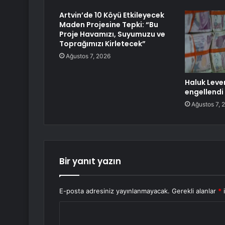
Artvin’de 10 Köyü Etkileyecek
Maden Projesine Tepki: “Bu
Proje Havamızı, Suyumuzu ve
Toprağımızı Kirletecek”
Ağustos 7, 2026
Haluk Leve
engellendi
Ağustos 7, 
Bir yanıt yazın
E-posta adresiniz yayınlanmayacak.
Gerekli alanlar
*
i
Y
o