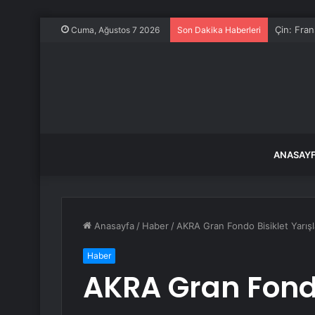
Babası ev
Cuma, Ağustos 7 2026
Son Dakika Haberleri
ANASAY
Anasayfa
/
Haber
/
AKRA Gran Fondo Bisiklet Yarışl
Haber
AKRA Gran Fondo