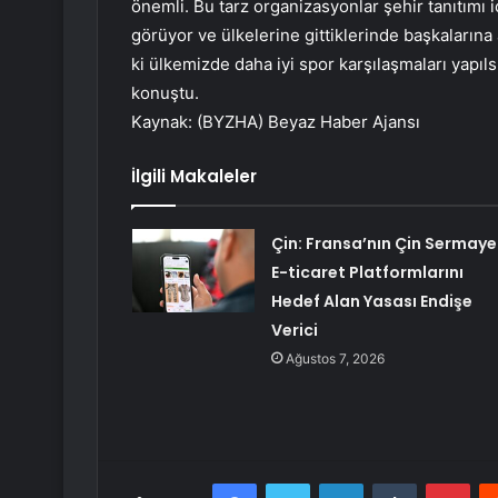
önemli. Bu tarz organizasyonlar şehir tanıtımı i
görüyor ve ülkelerine gittiklerinde başkalarına 
ki ülkemizde daha iyi spor karşılaşmaları yapı
konuştu.
Kaynak: (BYZHA) Beyaz Haber Ajansı
İlgili Makaleler
Çin: Fransa’nın Çin Sermayel
E-ticaret Platformlarını
Hedef Alan Yasası Endişe
Verici
Ağustos 7, 2026
Facebook
Twitter
LinkedIn
Tumblr
Pint