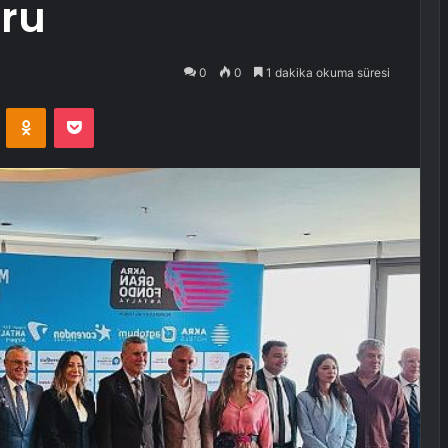
ğru
0
0
1 dakika okuma süresi
VKontakte
Odnoklassniki
Pocket