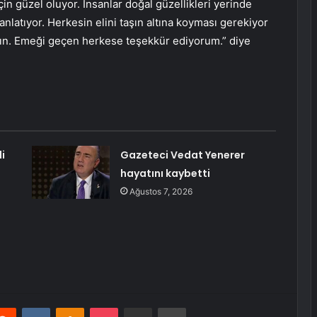
çin güzel oluyor. İnsanlar doğal güzellikleri yerinde
anlatıyor. Herkesin elini taşın altına koyması gerekiyor
lsın. Emeği geçen herkese teşekkür ediyorum.” diye
i
Gazeteci Vedat Yenerer
hayatını kaybetti
Ağustos 7, 2026
erest
Reddit
VKontakte
Odnoklassniki
Pocket
E-Posta ile paylaş
Yazdır