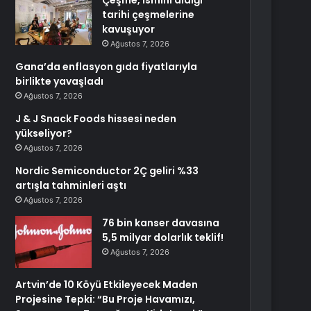
Çeşme, ismini aldığı
tarihi çeşmelerine
kavuşuyor
Ağustos 7, 2026
Gana’da enflasyon gıda fiyatlarıyla
birlikte yavaşladı
Ağustos 7, 2026
J & J Snack Foods hissesi neden
yükseliyor?
Ağustos 7, 2026
Nordic Semiconductor 2Ç geliri %33
artışla tahminleri aştı
Ağustos 7, 2026
76 bin kanser davasına
5,5 milyar dolarlık teklif!
Ağustos 7, 2026
Artvin’de 10 Köyü Etkileyecek Maden
Projesine Tepki: “Bu Proje Havamızı,