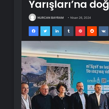
Yarışları’na do
NURCAN BAYRAM
Nisan 26, 2024
Facebook
Twitter
LinkedIn
Tumblr
Pinterest
Reddit