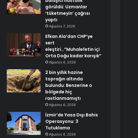
bulaşıcı hastalık
görüldü: Uzmanlar
‘tüketmeyin’ çağrısı
yaptı
Ağustos 7, 2026
Efkan Ala’dan CHP’ye
sert
eleştiri…”Muhalefetin içi
Orta Doğu kadar karışık”
Ağustos 6, 2026
2 bin yıllık hazine
toprağın altında
bulundu: Benzerine o
bölgede hiç
rastlanmamıştı
Ağustos 6, 2026
İzmir’de Yasa Dışı Bahis
Operasyonu: 3
Tutuklama
Ağustos 6, 2026