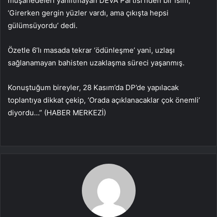
müşahedeleri yanıltmayan DEVA Partisi’nden bir isim,
‘Girerken gergin yüzler vardı, ama çıkışta hepsi
gülümsüyordu’ dedi.
Özetle 6’lı masada tekrar ‘ödünleşme’ yani, uzlaşı
sağlanamayan bahisten uzaklaşma süreci yaşanmış.
Konuştuğum bireyler, 28 Kasım’da DP’de yapılacak
toplantıya dikkat çekip, ‘Orada açıklanacaklar çok önemli’
diyordu…” (HABER MERKEZİ)