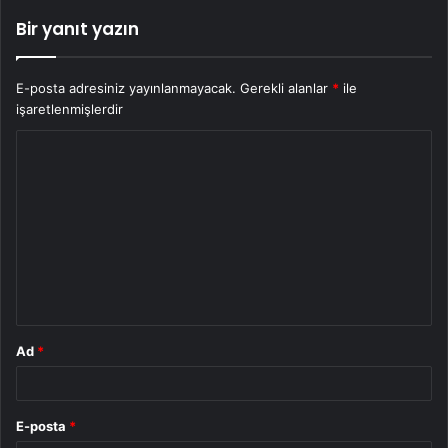
Bir yanıt yazın
E-posta adresiniz yayınlanmayacak.
Gerekli alanlar
*
ile
işaretlenmişlerdir
Y
o
r
u
m
*
Ad
*
E-posta
*