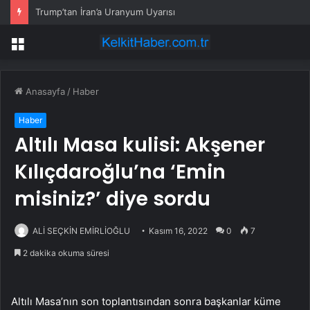
Trump’tan İran’a Uranyum Uyarısı
Menü
Anasayfa
/
Haber
Haber
Altılı Masa kulisi: Akşener
Kılıçdaroğlu’na ‘Emin
misiniz?’ diye sordu
ALİ SEÇKİN EMİRLİOĞLU
Kasım 16, 2022
0
7
2 dakika okuma süresi
Altılı Masa’nın son toplantısından sonra başkanlar küme