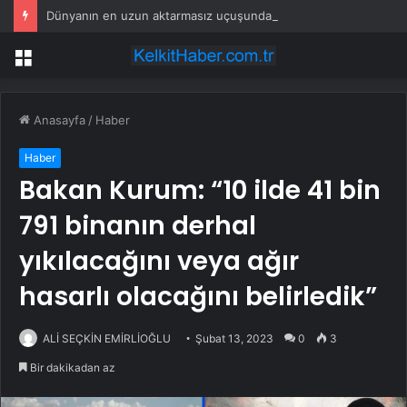
Dünyanın en uzun aktarmasız uçuşunda tarihi rekor: 24 saatten fazla havada kaldılar
Menü
Anasayfa
/
Haber
Haber
Bakan Kurum: “10 ilde 41 bin
791 binanın derhal
yıkılacağını veya ağır
hasarlı olacağını belirledik”
ALİ SEÇKİN EMİRLİOĞLU
Şubat 13, 2023
0
3
Bir dakikadan az