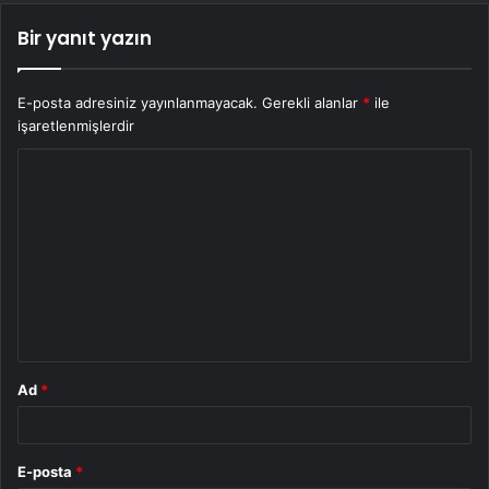
Bir yanıt yazın
E-posta adresiniz yayınlanmayacak.
Gerekli alanlar
*
ile
işaretlenmişlerdir
Y
o
r
u
m
*
Ad
*
E-posta
*