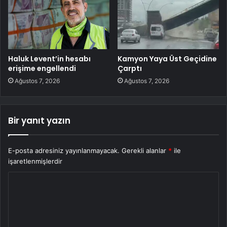
Haluk Levent’in hesabı
Kamyon Yaya Üst Geçidine
erişime engellendi
Çarptı
Ağustos 7, 2026
Ağustos 7, 2026
Bir yanıt yazın
E-posta adresiniz yayınlanmayacak.
Gerekli alanlar
*
ile
işaretlenmişlerdir
Y
o
r
u