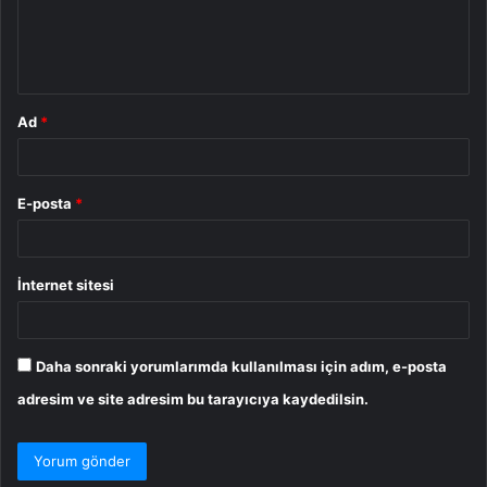
m
*
Ad
*
E-posta
*
İnternet sitesi
Daha sonraki yorumlarımda kullanılması için adım, e-posta
adresim ve site adresim bu tarayıcıya kaydedilsin.