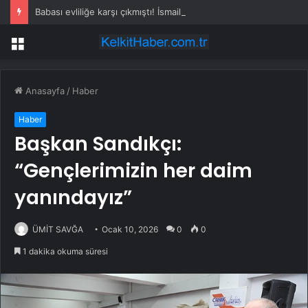
Babası evliliğe karşı çıkmıştı! İsmail Yüksek’in eşinden dikkat çeken hamle
Menü
Anasayfa
/
Haber
Haber
Başkan Sandıkçı:
“Gençlerimizin her daim
yanındayız”
ÜMİT SAVĞA
Ocak 10, 2026
0
0
1 dakika okuma süresi