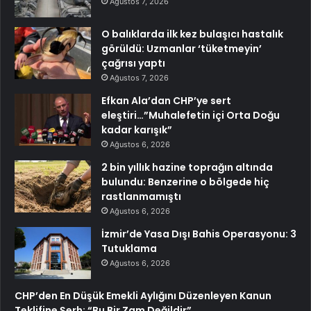
Ağustos 7, 2026
O balıklarda ilk kez bulaşıcı hastalık
görüldü: Uzmanlar ‘tüketmeyin’
çağrısı yaptı
Ağustos 7, 2026
Efkan Ala’dan CHP’ye sert
eleştiri…”Muhalefetin içi Orta Doğu
kadar karışık”
Ağustos 6, 2026
2 bin yıllık hazine toprağın altında
bulundu: Benzerine o bölgede hiç
rastlanmamıştı
Ağustos 6, 2026
İzmir’de Yasa Dışı Bahis Operasyonu: 3
Tutuklama
Ağustos 6, 2026
CHP’den En Düşük Emekli Aylığını Düzenleyen Kanun
Teklifine Şerh: “Bu Bir Zam Değildir”