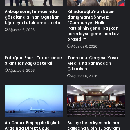
Ahbap soruşturmasında
Kılıçdaroğlu’nun basın
gözaltına alınan Oğuzhan
danışmanı Sönmez:
Uğur için tutuklama talebi
“Cumhuriyet Halk
Partisi’nin genel başkanı
Ağustos 6, 2026
neredeyse genel merkez
orasıdır”
Ağustos 6, 2026
Erdoğan: Enerji Tedarikinde
Tanrıkulu: Çerçeve Yasa
Sıkıntılar Baş Gösterdi
Meclis Kapanmadan
Çıkarılsın
Ağustos 6, 2026
Ağustos 6, 2026
Air China, Beijing ile Bişkek
Bu ilçe belediyesinde her
Arasında Direkt Uçuş
çalışana 5 bin TL bayram