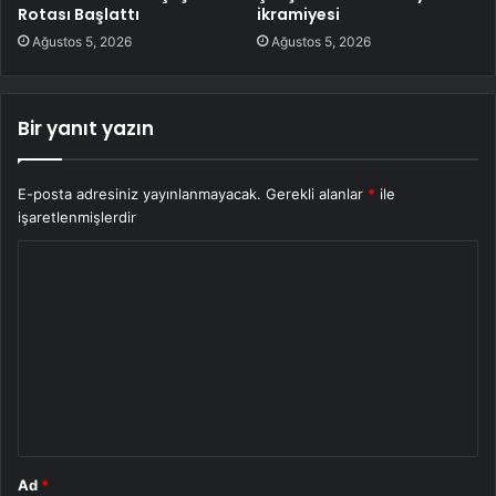
Rotası Başlattı
ikramiyesi
Ağustos 5, 2026
Ağustos 5, 2026
Bir yanıt yazın
E-posta adresiniz yayınlanmayacak.
Gerekli alanlar
*
ile
işaretlenmişlerdir
Y
o
r
u
m
*
Ad
*