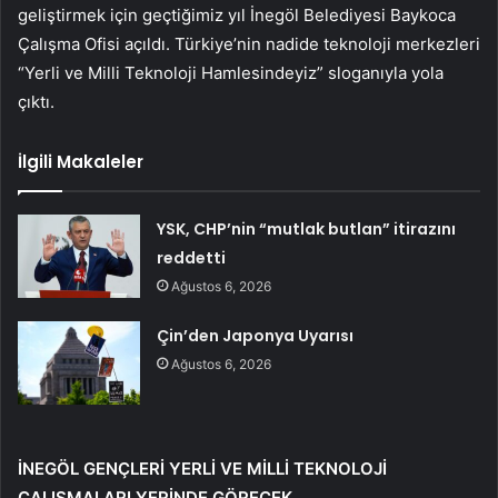
geliştirmek için geçtiğimiz yıl İnegöl Belediyesi Baykoca
Çalışma Ofisi açıldı. Türkiye’nin nadide teknoloji merkezleri
“Yerli ve Milli Teknoloji Hamlesindeyiz” sloganıyla yola
çıktı.
İlgili Makaleler
YSK, CHP’nin “mutlak butlan” itirazını
reddetti
Ağustos 6, 2026
Çin’den Japonya Uyarısı
Ağustos 6, 2026
İNEGÖL GENÇLERİ YERLİ VE MİLLİ TEKNOLOJİ
ÇALIŞMALARI YERİNDE GÖRECEK