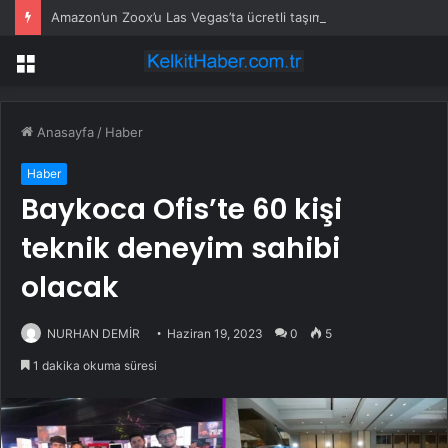
Amazon’un Zoox’u Las Vegas’ta ücretli taşımaya başlıyor
Menü
Anasayfa
/
Haber
Haber
Baykoca Ofis’te 60 kişi
teknik deneyim sahibi
olacak
NURHAN DEMİR
Haziran 19, 2023
0
5
1 dakika okuma süresi