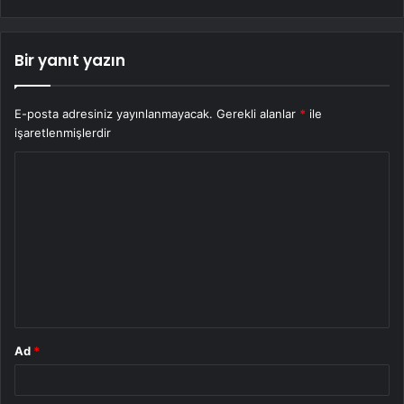
Bir yanıt yazın
E-posta adresiniz yayınlanmayacak.
Gerekli alanlar
*
ile
işaretlenmişlerdir
Y
o
r
u
m
*
Ad
*