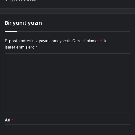
Bir yanıt yazın
E-posta adresiniz yayınlanmayacak.
Gerekli alanlar
*
ile
işaretlenmişlerdir
Y
o
r
u
m
*
Ad
*