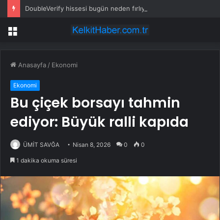
DoubleVerify hissesi bugün neden fırlıyor?
Menü
Anasayfa
/
Ekonomi
Ekonomi
Bu çiçek borsayı tahmin
ediyor: Büyük ralli kapıda
ÜMİT SAVĞA
Nisan 8, 2026
0
0
1 dakika okuma süresi