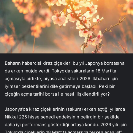
Baharın habercisi kiraz çiçekleri bu yıl Japonya borsasına
da erken müjde verdi. Tokyo’da sakuraların 18 Mart’ta
açmasıyla birlikte, piyasa analistleri 2026 ilkbaharı için
iyimser beklentilerini dile getirmeye başladı. Peki bir
çiçeğin açma tarihi borsa ile nasıl ilişkilendiriliyor?
Japonya’da kiraz çiçeklerinin (sakura) erken açtığı yıllarda
Nikkei 225 hisse senedi endeksinin belirgin bir şekilde
daha iyi performans gösterdiği ortaya kondu. 2026 yılı için
Tokyo’da çiçeklerin 18 Mart’ta açmasıyla “erken açan yıl”