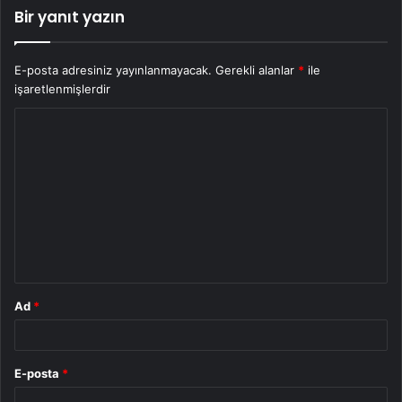
Bir yanıt yazın
E-posta adresiniz yayınlanmayacak.
Gerekli alanlar
*
ile
işaretlenmişlerdir
Y
o
r
u
m
*
Ad
*
E-posta
*