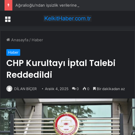
Ağıralioğlu’ndan işsizlik verilerine tepki: İstatistik başka, hakikat başka
Menü
Anasayfa
/
Haber
Haber
CHP Kurultayı İptal Talebi
Reddedildi
DİLAN BİÇER
Aralık 4, 2025
0
0
Bir dakikadan az