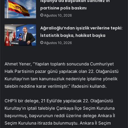
İspanya’da Başbakan Sanchez’in
partisine polis baskını
Ağustos 10, 2026
Ağıralioğlu’ndan işsizlik verilerine tepki:
İstatistik başka, hakikat başka
Ağustos 10, 2026
Ahmet Yener, “Yapılan toplantı sonucunda Cumhuriyet
Halk Partisinin pazar günü yapılacak olan 22. Olağanüstü
Kurultayı’nın tam kanunsuzluk nedeniyle iptaline yönelik
talebin reddine karar verilmiştir.” ifadesini kullandı.
CHP’li bir delege, 21 Eylül’de yapılacak 22. Olağanüstü
Kurultay’ın iptali talebiyle Çankaya İlçe Seçim Kuruluna
başvurmuş, başvurunun reddi üzerine delege Ankara İl
Seçim Kuruluna itirazda bulunmuştu. Ankara İl Seçim