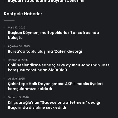
Bayburt’ta Jandarma Bayram Denetimi
Rastgele Haberler
Mart 17, 2026
Başkan Köymen, maltepelilerle iftar sofrasında
buluştu
Ağustos 31, 2025
Bursa’da toplu ulaşıma ‘Zafer’ desteği
Haziran 3, 2025
Ünlü seslendirme sanatçısı ve oyuncu Jonathan Joss,
komşusu tarafından öldürüldü
Ocak 9, 2025
Şahintepe Halk Dayanışması: AKP’li meclis üyeleri
komşularımıza saldırdı
Temmuz 5, 2026
Kılıçdaroğlu’nun “Sadece onu affetmem” dediği
Başarır da disipline sevk edildi