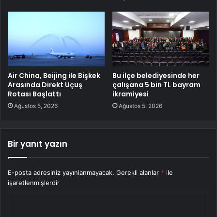
Air China, Beijing ile Bişkek
Bu ilçe belediyesinde her
Arasında Direkt Uçuş
çalışana 5 bin TL bayram
Rotası Başlattı
ikramiyesi
Ağustos 5, 2026
Ağustos 5, 2026
Bir yanıt yazın
E-posta adresiniz yayınlanmayacak.
Gerekli alanlar
*
ile
işaretlenmişlerdir
Y
o