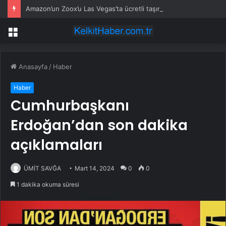
Amazon’un Zoox’u Las Vegas’ta ücretli taşımaya başlıyor
Menü
Anasayfa
/
Haber
Haber
Cumhurbaşkanı
Erdoğan’dan son dakika
açıklamaları
ÜMİT SAVĞA
Mart 14, 2024
0
0
1 dakika okuma süresi