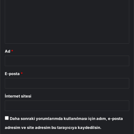
r
u
m
*
Ad
*
E-posta
*
İnternet sitesi
Daha sonraki yorumlarımda kullanılması için adım, e-posta
adresim ve site adresim bu tarayıcıya kaydedilsin.