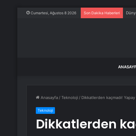
Kocae
Cumartesi, Ağustos 8 2026
Son Dakika Haberleri
ANASAY
Anasayfa
/
Teknoloji
/
Dikkatlerden kaçmadı! Yapay 
Teknoloji
Dikkatlerden k