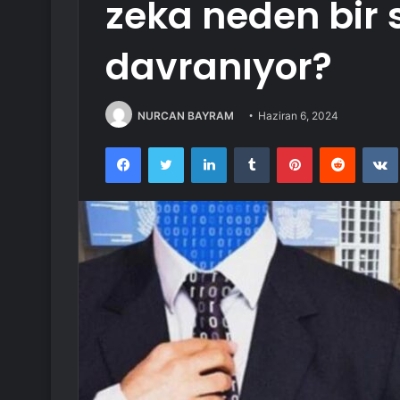
zeka neden bir 
davranıyor?
NURCAN BAYRAM
Haziran 6, 2024
Facebook
Twitter
LinkedIn
Tumblr
Pinterest
Reddit