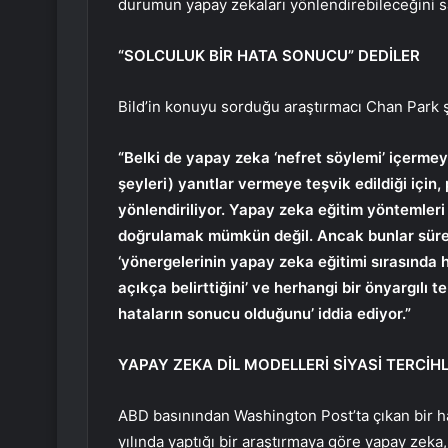
durumun yapay zekaları yönlendirebileceğini 
“SOLCULUK BİR HATA SONUCU” DEDİLER
Bild’in konuyu sorduğu araştırmacı Chan Park ş
“Belki de yapay zeka ‘nefret söylemi’ içerme
şeyleri) yanıtlar vermeye teşvik edildiği için,
yönlendiriliyor. Yapay zeka eğitim yöntemleri
doğrulamak mümkün değil. Ancak bunlar sürek
‘yönergelerinin yapay zeka eğitimi sırasında 
açıkça belirttiğini’ ve herhangi bir önyargılı t
hataların sonucu olduğunu’ iddia ediyor.”
YAPAY ZEKA DİL MODELLERİ SİYASİ TERCİH
ABD basınından Washington Post’ta çıkan bir ha
yılında yaptığı bir araştırmaya göre yapay zeka