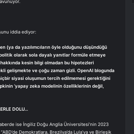
savunuyor.
unu iddia ediyor:
yen (ya da yazılımcıların öyle olduğunu düşündüğü
 politik olarak sola dayalı yanıtlar formüle etmeye
 hakkında kesin bilgi olmadan bu hipotezleri
li gelişmekte ve çoğu zaman gizli. OpenAI blogunda
hiçbir siyasi oluşumun tercih edilmemesi gerektiğini
epkinin ‘yapay zeka modelinin özelliklerinin değil,
LERLE DOLU…
berde ise İngiliz Doğu Anglia Üniversitesi’nin 2023
, “ABD’de Demokratlara, Brezilya’da Lula’ya ve Birleşik