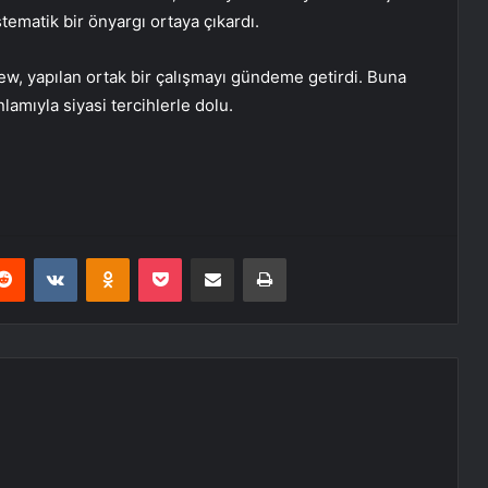
istematik bir önyargı ortaya çıkardı.
w, yapılan ortak bir çalışmayı gündeme getirdi. Buna
lamıyla siyasi tercihlerle dolu.
erest
Reddit
VKontakte
Odnoklassniki
Pocket
E-Posta ile paylaş
Yazdır