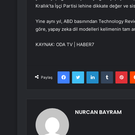
Krallık’ta İşçi Partisi lehine dikkate değer ve s
Yine aynı yıl, ABD basınından Technology Revie
göre, yapay zeka dil modelleri kelimenin tam an
KAYNAK:
ODA TV | HABER7
Facebook
Twitter
LinkedIn
Tumblr
Pint
Paylaş
NURCAN BAYRAM