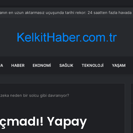
li’de D-130’u rahatlatacak yeni bağlantı yolu hizmete girdi
FA
HABER
EKONOMI
SAĞLIK
TEKNOLOJI
YAŞAM
zeka neden bir solcu gibi davranıyor?
açmadı! Yapay