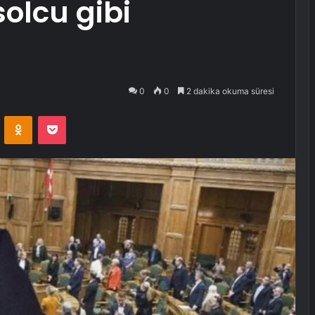
solcu gibi
0
0
2 dakika okuma süresi
VKontakte
Odnoklassniki
Pocket