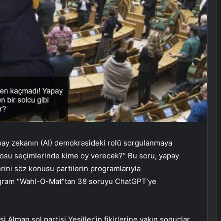
pay zekanın (AI) demokrasideki rolü sorgulanmaya
tosu seçimlerinde kime oy verecek?” Bu soru, yapay
rini söz konusu partilerin programlarıyla
program “Wahl-O-Mat”tan 38 soruyu ChatGPT’ye
i Alman sol partisi Yeşiller’in fikirlerine yakın sonuçlar