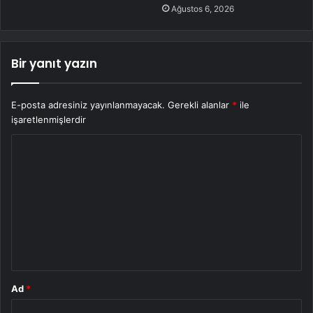
Ağustos 6, 2026
Bir yanıt yazın
E-posta adresiniz yayınlanmayacak.
Gerekli alanlar
*
ile
işaretlenmişlerdir
Y
o
r
u
m
*
Ad
*