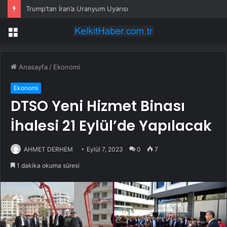
Trump’tan İran’a Uranyum Uyarısı
Menü
Anasayfa
/
Ekonomi
Ekonomi
DTSO Yeni Hizmet Binası
İhalesi 21 Eylül’de Yapılacak
AHMET DERHEM
Eylül 7, 2023
0
7
1 dakika okuma süresi