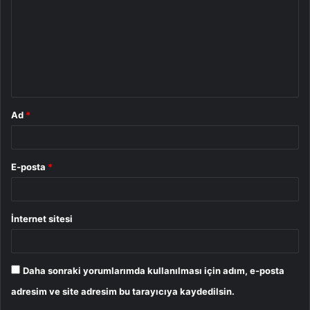
r
u
m
*
Ad
*
E-posta
*
İnternet sitesi
Daha sonraki yorumlarımda kullanılması için adım, e-posta
adresim ve site adresim bu tarayıcıya kaydedilsin.