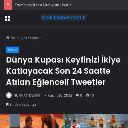
Trump’tan İran’a Uranyum Uyarısı
Menü
Anasayfa
/
Haber
Haber
Dünya Kupası Keyfinizi İkiye
Katlayacak Son 24 Saatte
Atılan Eğlenceli Tweetler
NURHAN DEMİR
Kasım 26, 2022
0
16
Bir dakikadan az