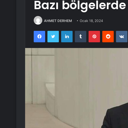
Bazı bölgelerde 
AHMET DERHEM
Ocak 18, 2024
Facebook
Twitter
LinkedIn
Tumblr
Pinterest
Reddit