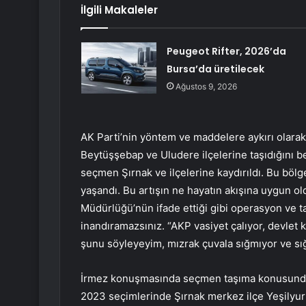
İlgili Makaleler
Peugeot Rifter, 2026’da
Bursa’da üretilecek
Ağustos 9, 2026
AK Parti’nin yöntem ve maddelere aykırı olara
Beytüşşebap ve Uludere ilçelerine taşıdığını b
seçmen Şırnak ve ilçelerine kaydırıldı. Bu böl
yaşandı. Bu artışın ne hayatın akışına uygun o
Müdürlüğü’nün ifade ettiği gibi operasyon ve t
inandıramazsınız. “AKP vasiyet çalıyor, devlet 
şunu söyleyeyim, mızrak çuvala sığmıyor ve sı
İrmez konuşmasında seçmen taşıma konusunda d
2023 seçimlerinde Şırnak merkez ilçe Yeşilyu