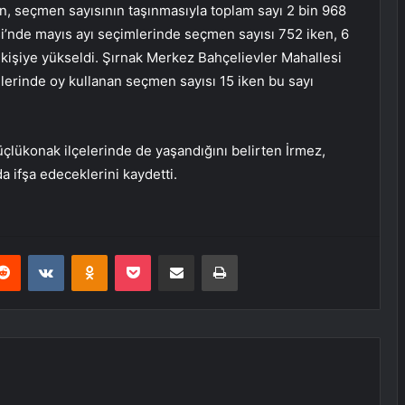
, seçmen sayısının taşınmasıyla toplam sayı 2 bin 968
’nde mayıs ayı seçimlerinde seçmen sayısı 752 iken, 6
kişiye yükseldi. Şırnak Merkez Bahçelievler Mahallesi
lerinde oy kullanan seçmen sayısı 15 iken bu sayı
lükonak ilçelerinde de yaşandığını belirten İrmez,
da ifşa edeceklerini kaydetti.
erest
Reddit
VKontakte
Odnoklassniki
Pocket
E-Posta ile paylaş
Yazdır