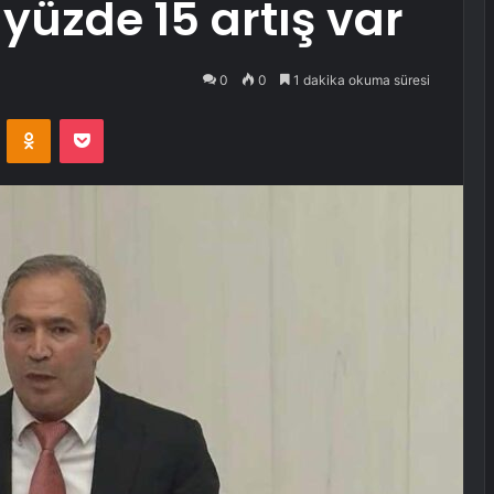
yüzde 15 artış var
0
0
1 dakika okuma süresi
VKontakte
Odnoklassniki
Pocket