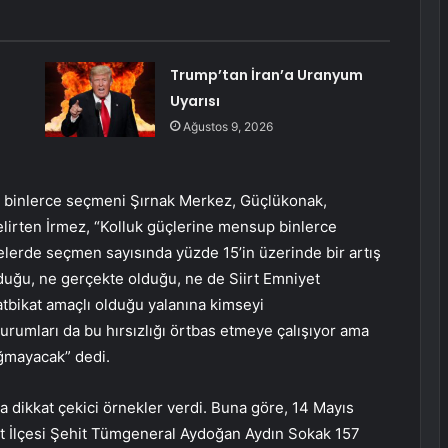
Trump’tan İran’a Uranyum
Uyarısı
Ağustos 9, 2026
k binlerce seçmeni Şırnak Merkez, Güçlükonak,
elirten İrmez, “Kolluk güçlerine mensup binlerce
gelerde seçmen sayısında yüzde 15’in üzerinde bir artış
lduğu, ne gerçekte olduğu, ne de Siirt Emniyet
atbikat amaçlı olduğu yalanına kimseyi
kurumları da bu hırsızlığı örtbas etmeye çalışıyor ama
ğmayacak” dedi.
ikkat çekici örnekler verdi. Buna göre, 14 Mayıs
rt İlçesi Şehit Tümgeneral Aydoğan Aydın Sokak 157