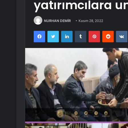
yatırımcılara u
NURHAN DEMİR
Kasım 28, 2022
Facebook
Twitter
LinkedIn
Tumblr
Pinterest
Reddit