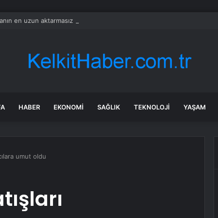
nın en uzun aktarmasız uçuşunda tarihi rekor: 24 saatten fazla havada k
FA
HABER
EKONOMI
SAĞLIK
TEKNOLOJI
YAŞAM
cılara umut oldu
ışları