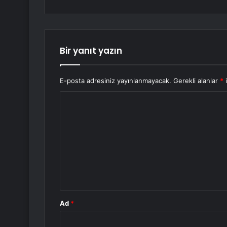
Bir yanıt yazın
E-posta adresiniz yayınlanmayacak.
Gerekli alanlar
*
i
Y
o
r
u
m
*
Ad
*