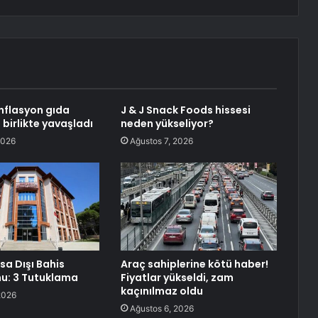
nflasyon gıda
J & J Snack Foods hissesi
a birlikte yavaşladı
neden yükseliyor?
2026
Ağustos 7, 2026
sa Dışı Bahis
Araç sahiplerine kötü haber!
u: 3 Tutuklama
Fiyatlar yükseldi, zam
kaçınılmaz oldu
2026
Ağustos 6, 2026