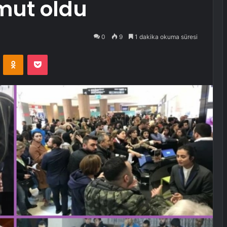
mut oldu
0
9
1 dakika okuma süresi
VKontakte
Odnoklassniki
Pocket