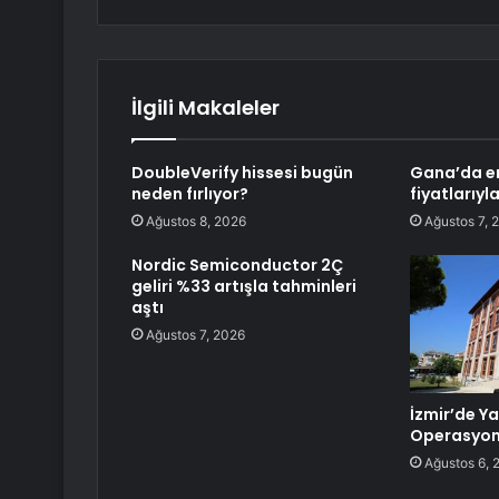
İlgili Makaleler
DoubleVerify hissesi bugün
Gana’da e
neden fırlıyor?
fiyatlarıyl
Ağustos 8, 2026
Ağustos 7, 
Nordic Semiconductor 2Ç
geliri %33 artışla tahminleri
aştı
Ağustos 7, 2026
İzmir’de Ya
Operasyon
Ağustos 6, 