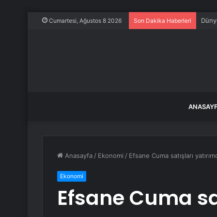
Dünya
Cumartesi, Ağustos 8 2026
Son Dakika Haberleri
ANASAY
Anasayfa
/
Ekonomi
/
Efsane Cuma satışları yatırım
Ekonomi
Efsane Cuma sat