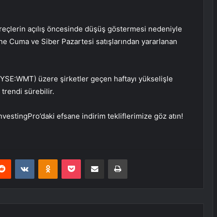
reçlerin açılış öncesinde düşüş göstermesi nedeniyle
ane Cuma ve Siber Pazartesi satışlarından yararlanan
NYSE:
WMT
) üzere şirketler geçen haftayı yükselişle
trendi sürebilir.
vestingPro’daki efsane indirim tekliflerimize göz atın!
erest
Reddit
VKontakte
Odnoklassniki
Pocket
E-Posta ile paylaş
Yazdır