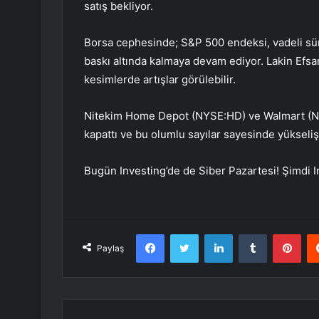
satış bekliyor.
Borsa cephesinde;
S&P 500
endeksi, vadeli sü
baskı altında kalmaya devam ediyor. Lakin Efs
kesimlerde artışlar görülebilir.
Nitekim
Home Depot
(NYSE:
HD
) ve Walmart (
kapattı ve bu olumlu sayılar sayesinde yükseliş 
Bugün Investing’de de Siber Pazartesi! Şimdi In
Facebook
Twitter
LinkedIn
Tumblr
Pint
Paylaş