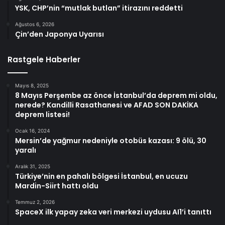
YSK, CHP’nin “mutlak butlan” itirazını reddetti
Ağustos 6, 2026
Çin’den Japonya Uyarısı
Rastgele Haberler
Mayıs 8, 2025
8 Mayıs Perşembe az önce İstanbul’da deprem mi oldu,
nerede? Kandilli Rasathanesi ve AFAD SON DAKİKA
deprem listesi!
Ocak 16, 2024
Mersin’de yağmur nedeniyle otobüs kazası: 9 ölü, 30
yaralı
Aralık 31, 2025
Türkiye’nin en pahalı bölgesi İstanbul, en ucuzu
Mardin-Siirt hattı oldu
Temmuz 2, 2026
SpaceX ilk yapay zeka veri merkezi uydusu AI1’i tanıttı