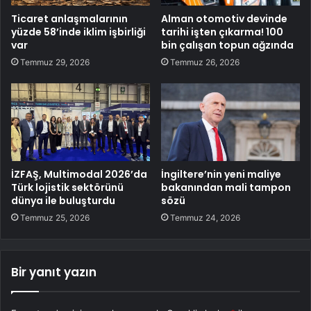
Ticaret anlaşmalarının
Alman otomotiv devinde
yüzde 58’inde iklim işbirliği
tarihi işten çıkarma! 100
var
bin çalışan topun ağzında
Temmuz 29, 2026
Temmuz 26, 2026
İZFAŞ, Multimodal 2026’da
İngiltere’nin yeni maliye
Türk lojistik sektörünü
bakanından mali tampon
dünya ile buluşturdu
sözü
Temmuz 25, 2026
Temmuz 24, 2026
Bir yanıt yazın