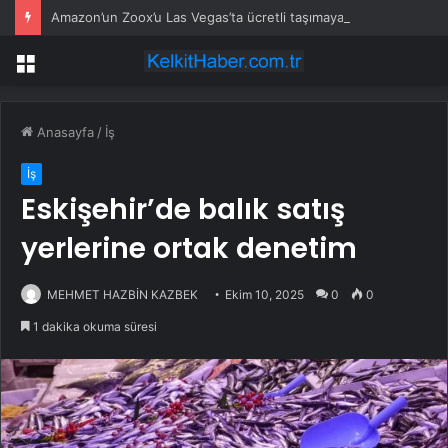
Amazon’un Zoox’u Las Vegas’ta ücretli taşımaya başlıyor
Menü
Anasayfa
/
İş
İş
Eskişehir’de balık satış
yerlerine ortak denetim
MEHMET HAZBİN KAZBEK
Ekim 10, 2025
0
0
1 dakika okuma süresi