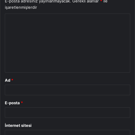
E-posta adresiniz yayınlanmayacak.
Gerekli alanlar
*
ile
işaretlenmişlerdir
Y
o
r
u
m
*
Ad
*
E-posta
*
İnternet sitesi