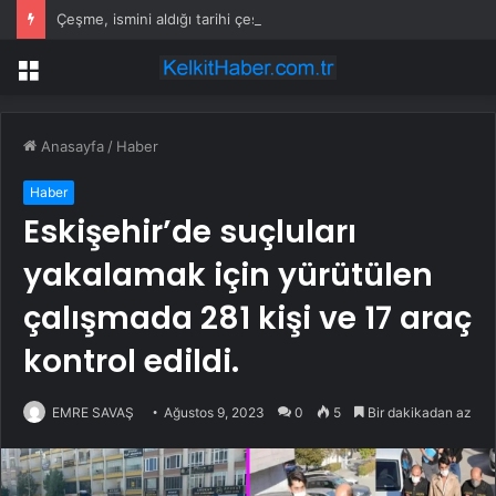
Çeşme, ismini aldığı tarihi çeşmelerine kavuşuyor
Menü
Anasayfa
/
Haber
Haber
Eskişehir’de suçluları
yakalamak için yürütülen
çalışmada 281 kişi ve 17 araç
kontrol edildi.
EMRE SAVAŞ
Ağustos 9, 2023
0
5
Bir dakikadan az