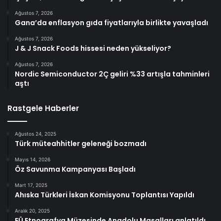
Ağustos 7, 2026
Gana’da enflasyon gıda fiyatlarıyla birlikte yavaşladı
Ağustos 7, 2026
J & J Snack Foods hissesi neden yükseliyor?
Ağustos 7, 2026
Nordic Semiconductor 2Ç geliri %33 artışla tahminleri
aştı
Rastgele Haberler
Ağustos 24, 2025
Türk müteahhitler geleneği bozmadı
Mayıs 14, 2026
Öz Savunma Kampanyası Başladı
Mart 17, 2025
Ahıska Türkleri İskan Komisyonu Toplantısı Yapıldı
Aralık 20, 2025
EÜ Etnografya Müzesinde Anadolu Masalları anlatıldı