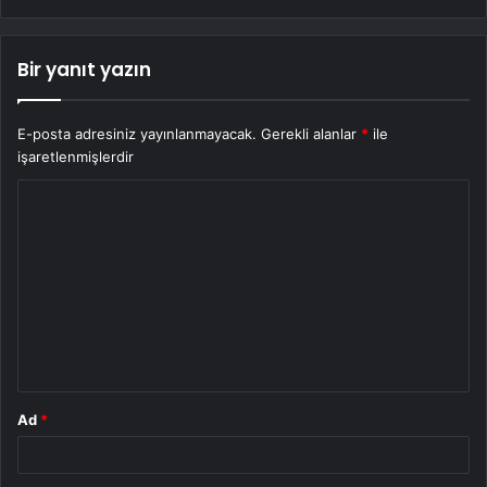
Bir yanıt yazın
E-posta adresiniz yayınlanmayacak.
Gerekli alanlar
*
ile
işaretlenmişlerdir
Y
o
r
u
m
*
Ad
*