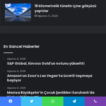
18 kilometrelik tünelin içine gökyüzü
yaptılar
Ağustos 5, 2026
En Güncel Haberler
Ağustos 6, 2026
S&P Global, Kinross Gold’un notunu yükseltti
Ağustos 6, 2026
Amazon’un Zoox’u Las Vegas’ta ücretli taşımaya
başlıyor
Ağustos 6, 2026
Manisa Büyükşehir’in Çocuk Şenlikleri Saruhanlı’da
Yüzleri Gülümsetti
Ağustos 6, 2026
Facebook
Twitter
WhatsApp
Telegram
Viber