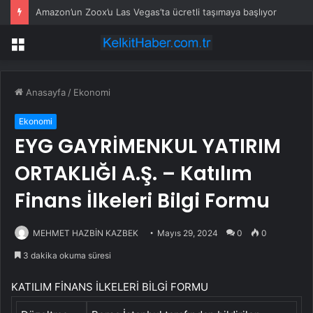
Amazon’un Zoox’u Las Vegas’ta ücretli taşımaya başlıyor
Menü
Anasayfa
/
Ekonomi
Ekonomi
EYG GAYRİMENKUL YATIRIM
ORTAKLIĞI A.Ş. – Katılım
Finans İlkeleri Bilgi Formu
MEHMET HAZBİN KAZBEK
Mayıs 29, 2024
0
0
3 dakika okuma süresi
KATILIM FİNANS İLKELERİ BİLGİ FORMU