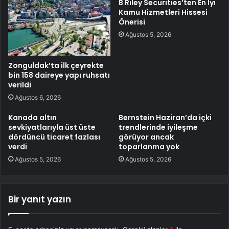
B Riley Securities’ten En İyi
Kamu Hizmetleri Hissesi
Önerisi
Ağustos 5, 2026
Zonguldak’ta ilk çeyrekte
bin 158 daireye yapı ruhsatı
verildi
Ağustos 6, 2026
Kanada altın
Bernstein Haziran’da içki
sevkiyatlarıyla üst üste
trendlerinde iyileşme
dördüncü ticaret fazlası
görüyor ancak
verdi
toparlanma yok
Ağustos 5, 2026
Ağustos 5, 2026
Bir yanıt yazın