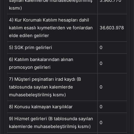
sayılan kalemlerde muhasebeleştirilmiş
3.960.770
kısmı)
4) Kur Korumalı Katılım hesapları dahil
katılım esaslı kıymetlerden ve fonlardan
36.603.978
elde edilen gelirler
5) SGK prim gelirleri
0
6) Katılım bankalarından alınan
0
promosyon gelirleri
7) Müşteri peşinatları irad kaydı (B
tablosunda sayılan kalemlerde
0
muhasebeleştirilmiş kısmı)
8) Konusu kalmayan karşılıklar
0
9) Hizmet gelirleri (B tablosunda sayılan
0
kalemlerde muhasebeleştirilmiş kısmı)