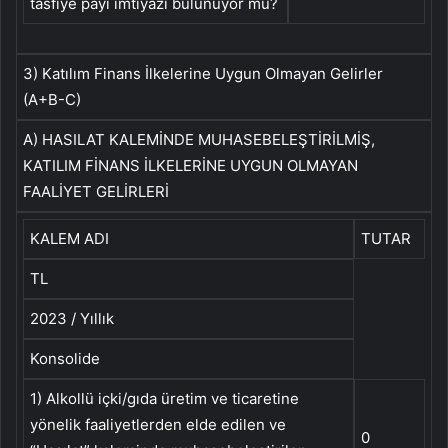
tasfiye payı imtiyazı bulunuyor mu?
3) Katılım Finans İlkelerine Uygun Olmayan Gelirler
(A+B-C)
A) HASILAT KALEMİNDE MUHASEBELEŞTİRİLMİŞ,
KATILIM FİNANS İLKELERİNE UYGUN OLMAYAN
FAALİYET GELİRLERİ
KALEM ADI
TUTAR
TL
2023 / Yıllık
Konsolide
1) Alkollü içki/gıda üretim ve ticaretine
yönelik faaliyetlerden elde edilen ve
0