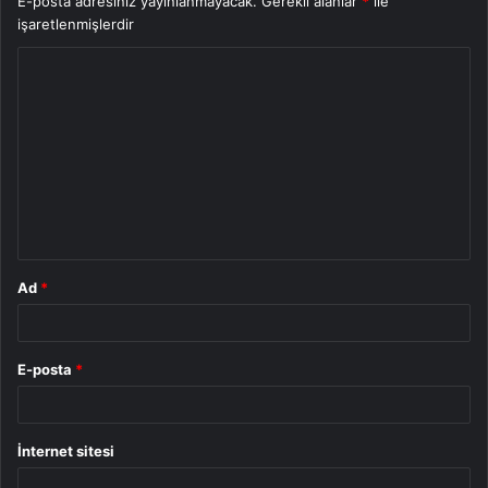
E-posta adresiniz yayınlanmayacak.
Gerekli alanlar
*
ile
işaretlenmişlerdir
Y
o
r
u
m
*
Ad
*
E-posta
*
İnternet sitesi