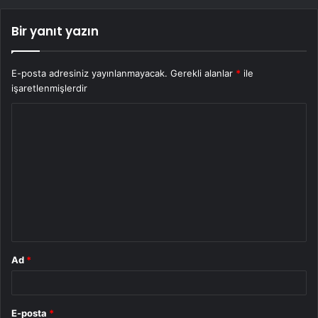
Bir yanıt yazın
E-posta adresiniz yayınlanmayacak.
Gerekli alanlar
*
ile
işaretlenmişlerdir
Y
o
r
u
m
*
Ad
*
E-posta
*