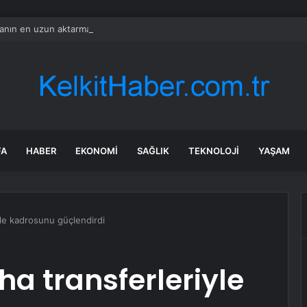
nın en uzun aktarmasız uçuşunda tarihi rekor: 24 saatten fazla havada k
FA
HABER
EKONOMI
SAĞLIK
TEKNOLOJI
YAŞAM
yle kadrosunu güçlendirdi
ha transferleriyle