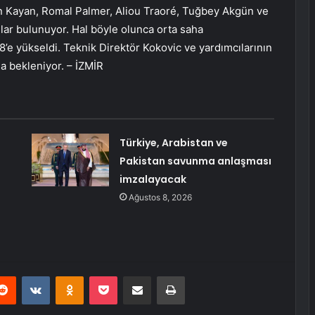
 Kayan, Romal Palmer, Aliou Traoré, Tuğbey Akgün ve
lar bulunuyor. Hal böyle olunca orta saha
e yükseldi. Teknik Direktör Kokovic ve yardımcılarının
a bekleniyor. – İZMİR
Türkiye, Arabistan ve
Pakistan savunma anlaşması
imzalayacak
Ağustos 8, 2026
erest
Reddit
VKontakte
Odnoklassniki
Pocket
E-Posta ile paylaş
Yazdır