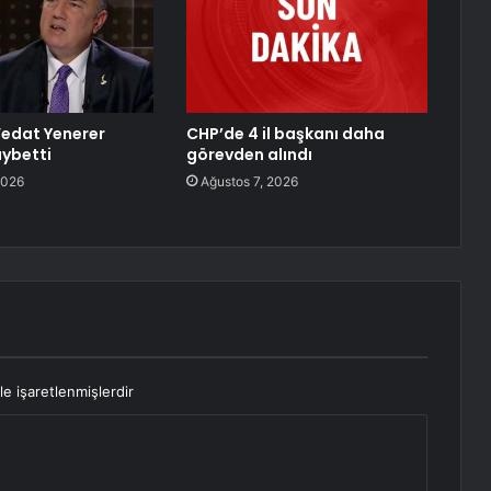
edat Yenerer
CHP’de 4 il başkanı daha
aybetti
görevden alındı
2026
Ağustos 7, 2026
le işaretlenmişlerdir