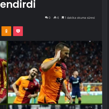
endirdi
0
6
1 dakika okuma süresi
VKontakte
Odnoklassniki
Pocket