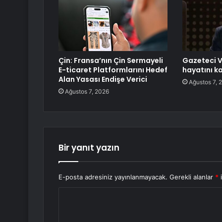
Çin: Fransa’nın Çin Sermayeli
Gazeteci V
E-ticaret Platformlarını Hedef
hayatını k
Alan Yasası Endişe Verici
Ağustos 7, 
Ağustos 7, 2026
Bir yanıt yazın
E-posta adresiniz yayınlanmayacak.
Gerekli alanlar
*
i
Y
o