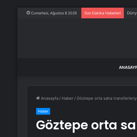
Dünya
Cumartesi, Ağustos 8 2026
Son Dakika Haberleri
ANASAY
Anasayfa
/
Haber
/
Göztepe orta saha transferleri
Haber
Göztepe orta sa