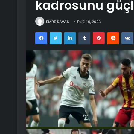
kadrosunu güçl
EMRE SAVAŞ
Eylül 19, 2023
Facebook
Twitter
LinkedIn
Tumblr
Pinterest
Reddit