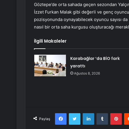
Göztepe’de orta sahada geçen sezondan Yalçın
İzzet Furkan Malak gibi değerli ve genç oyuncu
pozisyonunda oynayabilecek oyuncu sayısı da 8’
nasıl bir orta saha kurgusu oluşturacağı merakl
İlgili Makaleler
Karabağlar ‘da BİO fark
yarattı
Ağustos 8, 2026
Facebook
Twitter
LinkedIn
Tumblr
Pint
Paylaş