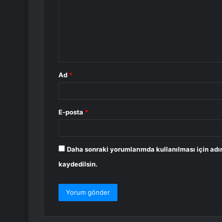
r
u
m
*
Ad
*
E-posta
*
Daha sonraki yorumlarımda kullanılması için adı
kaydedilsin.