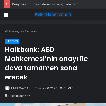
Dünyanın en uzun aktarmasız uçuşunda tarihi rekor: 24 saatten fazla havada kaldılar
Menü
Anasayfa
/
Ekonomi
Ekonomi
Halkbank: ABD
Mahkemesi’nin onayı ile
dava tamamen sona
erecek
ÜMİT SAVĞA
Temmuz 6, 2026
0
0
Bir dakikadan az