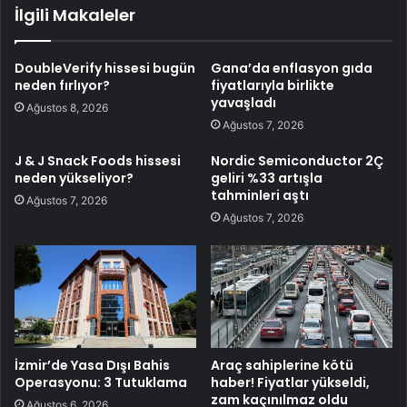
İlgili Makaleler
DoubleVerify hissesi bugün
Gana’da enflasyon gıda
neden fırlıyor?
fiyatlarıyla birlikte
yavaşladı
Ağustos 8, 2026
Ağustos 7, 2026
J & J Snack Foods hissesi
Nordic Semiconductor 2Ç
neden yükseliyor?
geliri %33 artışla
tahminleri aştı
Ağustos 7, 2026
Ağustos 7, 2026
İzmir’de Yasa Dışı Bahis
Araç sahiplerine kötü
Operasyonu: 3 Tutuklama
haber! Fiyatlar yükseldi,
zam kaçınılmaz oldu
Ağustos 6, 2026