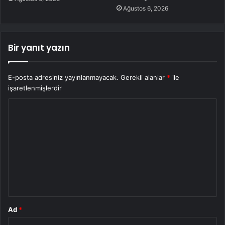
Ağustos 6, 2026
Bir yanıt yazın
E-posta adresiniz yayınlanmayacak.
Gerekli alanlar
*
ile
işaretlenmişlerdir
Y
o
r
u
m
*
Ad
*