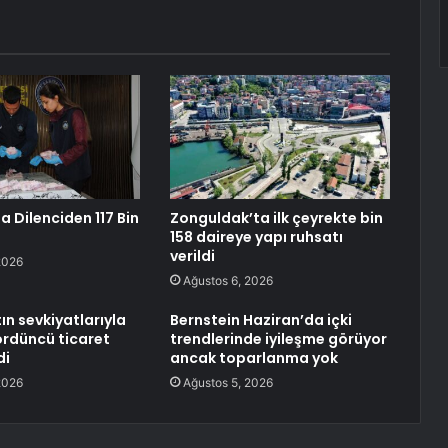
a Dilenciden 117 Bin
Zonguldak’ta ilk çeyrekte bin
158 daireye yapı ruhsatı
verildi
2026
Ağustos 6, 2026
ın sevkiyatlarıyla
Bernstein Haziran’da içki
ördüncü ticaret
trendlerinde iyileşme görüyor
di
ancak toparlanma yok
2026
Ağustos 5, 2026