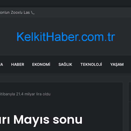
n’un Zoox’u Las Vegas’ta ücretli taşımaya başlıyor
FA
HABER
EKONOMI
SAĞLIK
TEKNOLOJI
YAŞAM
ibarıyla 21.4 milyar lira oldu
rı Mayıs sonu