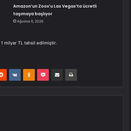
Amazon’un Zoox’u Las Vegas’ta ücretli
taşımaya başlıyor
Ağustos 6, 2026
 milyar TL tahsil edilmiştir.
erest
Reddit
VKontakte
Odnoklassniki
Pocket
E-Posta ile paylaş
Yazdır