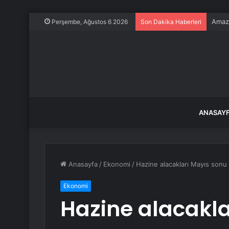
Amazo
Perşembe, Ağustos 6 2026
Son Dakika Haberleri
ANASAY
Anasayfa
/
Ekonomi
/
Hazine alacakları Mayıs sonu it
Ekonomi
Hazine alacakla