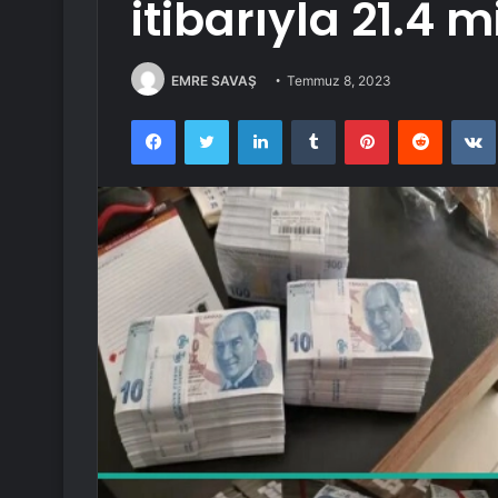
itibarıyla 21.4 m
EMRE SAVAŞ
Temmuz 8, 2023
Facebook
Twitter
LinkedIn
Tumblr
Pinterest
Reddit