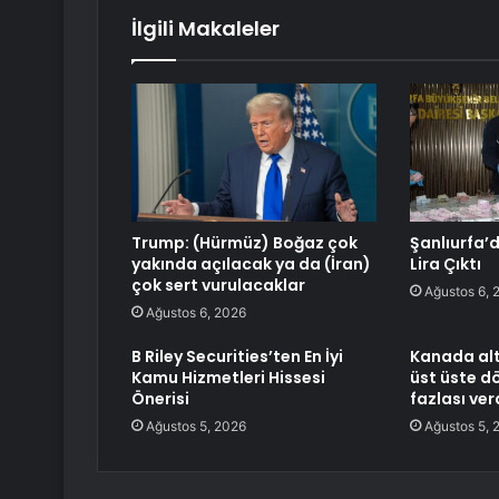
İlgili Makaleler
Trump: (Hürmüz) Boğaz çok
Şanlıurfa’d
yakında açılacak ya da (İran)
Lira Çıktı
çok sert vurulacaklar
Ağustos 6, 
Ağustos 6, 2026
B Riley Securities’ten En İyi
Kanada alt
Kamu Hizmetleri Hissesi
üst üste d
Önerisi
fazlası ver
Ağustos 5, 2026
Ağustos 5, 