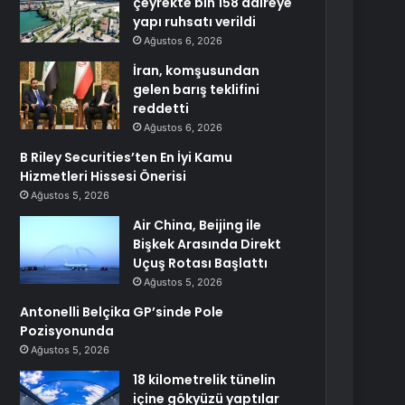
çeyrekte bin 158 daireye
yapı ruhsatı verildi
Ağustos 6, 2026
İran, komşusundan
gelen barış teklifini
reddetti
Ağustos 6, 2026
B Riley Securities’ten En İyi Kamu
Hizmetleri Hissesi Önerisi
Ağustos 5, 2026
Air China, Beijing ile
Bişkek Arasında Direkt
Uçuş Rotası Başlattı
Ağustos 5, 2026
Antonelli Belçika GP’sinde Pole
Pozisyonunda
Ağustos 5, 2026
18 kilometrelik tünelin
içine gökyüzü yaptılar