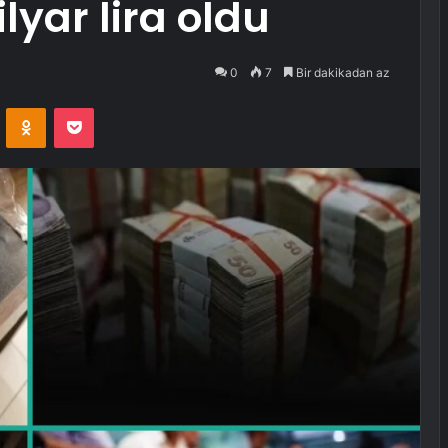
ilyar lira oldu
0
7
Bir dakikadan az
VKontakte
Odnoklassniki
Pocket