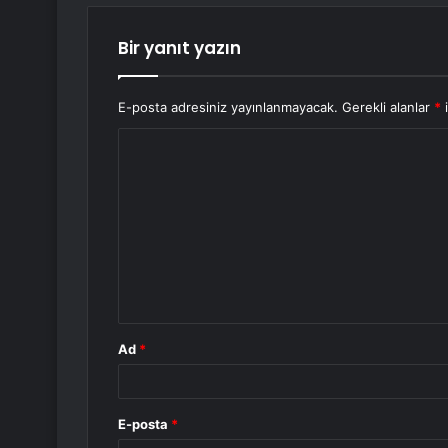
Bir yanıt yazın
E-posta adresiniz yayınlanmayacak.
Gerekli alanlar
*
i
Y
o
r
u
m
*
Ad
*
E-posta
*