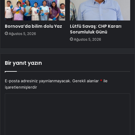
Bornova’da bilim dolu Yaz
Lütfü Savaş: CHP Kararı
Sorumluluk Günü
Ağustos 5, 2026
Ağustos 5, 2026
Bir yanıt yazın
E-posta adresiniz yayınlanmayacak.
Gerekli alanlar
*
ile
işaretlenmişlerdir
Y
o
r
u
m