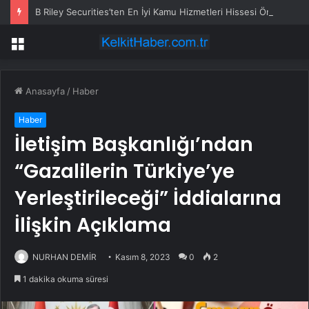
B Riley Securities’ten En İyi Kamu Hizmetleri Hissesi Önerisi
Menü
Anasayfa
/
Haber
Haber
İletişim Başkanlığı’ndan
“Gazalilerin Türkiye’ye
Yerleştirileceği” İddialarına
İlişkin Açıklama
NURHAN DEMİR
Kasım 8, 2023
0
2
1 dakika okuma süresi