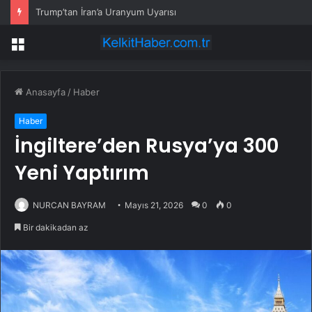
Trump’tan İran’a Uranyum Uyarısı
Menü
Anasayfa
/
Haber
Haber
İngiltere’den Rusya’ya 300
Yeni Yaptırım
NURCAN BAYRAM
Mayıs 21, 2026
0
0
Bir dakikadan az