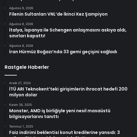
Ağustos 9, 2026
Filenin Sultanları VNL’de İkinci Kez Şampiyon
Ağustos 8, 2026
İtalya, İspanya ile Schengen anlaşmasını askıya aldı,
sınırları kapattı!
Ağustos 8, 2026
İran Hürmüz Boğazı’nda 33 gemi geçişini sağladı
Rastgele Haberler
Aralık 27, 2024
İTÜ ARI Teknokent’teki girişimlerin ihracat hedefi 200
milyon dolar
Kasım 26, 2025
Monster, AMD iş birliğiyle yeni nesil masaüstü
bilgisayarlarını tanıttı
Temmuz 1, 2025
Faiz indirimi beklentisi konut kredilerine yansıdı: 3