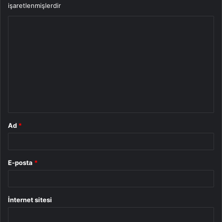
işaretlenmişlerdir
Y
o
r
u
m
*
Ad
*
E-posta
*
İnternet sitesi