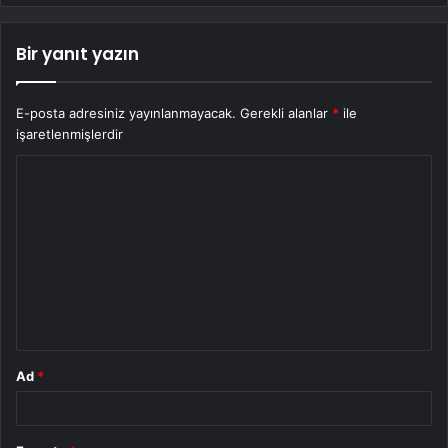
Bir yanıt yazın
E-posta adresiniz yayınlanmayacak.
Gerekli alanlar
*
ile
işaretlenmişlerdir
Y
o
r
u
m
*
Ad
*