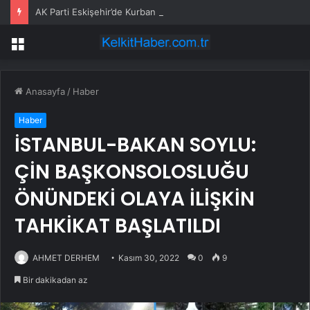
AK Parti Eskişehir’de Kurban Bayramı Kutlandı
Menü
Anasayfa
/
Haber
Haber
İSTANBUL-BAKAN SOYLU:
ÇİN BAŞKONSOLOSLUĞU
ÖNÜNDEKİ OLAYA İLİŞKİN
TAHKİKAT BAŞLATILDI
AHMET DERHEM
Kasım 30, 2022
0
9
Bir dakikadan az