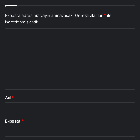
E-posta adresiniz yayınlanmayacak.
Gerekli alanlar
*
ile
işaretlenmişlerdir
Y
o
r
u
m
*
Ad
*
E-posta
*