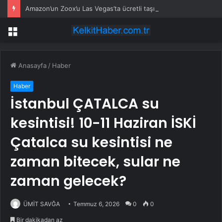
Amazon’un Zoox’u Las Vegas’ta ücretli taşımaya başlıyor
Menü
Anasayfa
/
Haber
Haber
İstanbul ÇATALCA su
kesintisi! 10-11 Haziran İSKİ
Çatalca su kesintisi ne
zaman bitecek, sular ne
zaman gelecek?
ÜMİT SAVĞA
Temmuz 6, 2026
0
0
Bir dakikadan az