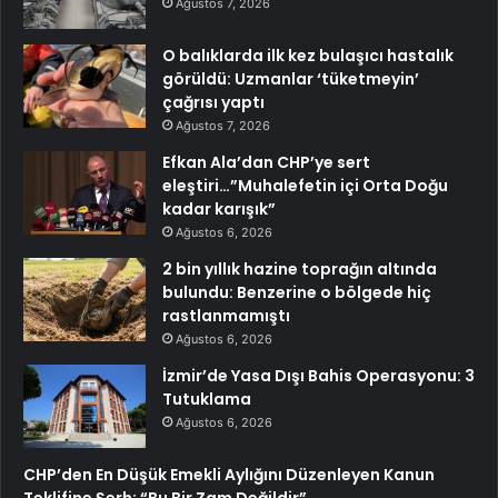
Ağustos 7, 2026
O balıklarda ilk kez bulaşıcı hastalık
görüldü: Uzmanlar ‘tüketmeyin’
çağrısı yaptı
Ağustos 7, 2026
Efkan Ala’dan CHP’ye sert
eleştiri…”Muhalefetin içi Orta Doğu
kadar karışık”
Ağustos 6, 2026
2 bin yıllık hazine toprağın altında
bulundu: Benzerine o bölgede hiç
rastlanmamıştı
Ağustos 6, 2026
İzmir’de Yasa Dışı Bahis Operasyonu: 3
Tutuklama
Ağustos 6, 2026
CHP’den En Düşük Emekli Aylığını Düzenleyen Kanun
Teklifine Şerh: “Bu Bir Zam Değildir”