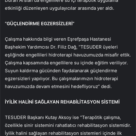
Duran Arslan da engellilere su içi terapötik uygulama
etkinliği düzenleyen uygulayıcılar arasında yer aldı.
“GÜÇLENDİRME EGZERSİZLERİ”
Çalışma hakkında bilgi veren Eşrefpaşa Hastanesi
Başhekim Yardımcısı Dr. Filiz Dağ, “TESUDER üyeleri
eşliğinde engellileri hidroterapi havuzumuzda misafir ettik.
Çalışma kapsamında engellilere su içinde eğitim veriliyor.
Suyun kaldırma gücünden faydalanarak güçlendirme
egzersizleri yapılıyor. Bu çalışmalarımızın hidroterapi
havuzumuzda devam etmesini hedefliyoruz” dedi.
İYİLİK HALİNİ SAĞLAYAN REHABİLİTASYON SİSTEMİ
TESUDER Başkanı Kutay Aksoy ise “Terapötik çalışma,
özellikle sinir sistemini rahatlatıcı rehabilitasyon sistemidir.
İyilik halini sağlayan rehabilitasyon sistemleri içinde ilk