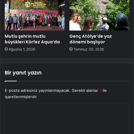
Mutlu şehrin mutlu
Genç Atölye’de yaz
büyükleri Körfez Aqua’da
dönemi başlıyor
Ağustos 1, 2026
Temmuz 30, 2026
Bir yanıt yazın
E-posta adresiniz yayınlanmayacak.
Gerekli alanlar
*
ile
işaretlenmişlerdir
Y
o
r