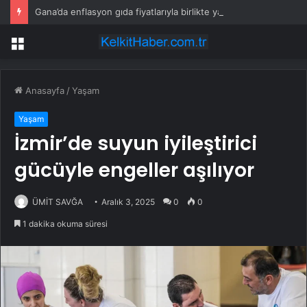
Gana’da enflasyon gıda fiyatlarıyla birlikte yavaşladı
Menü
Anasayfa
/
Yaşam
Yaşam
İzmir’de suyun iyileştirici
gücüyle engeller aşılıyor
ÜMİT SAVĞA
Aralık 3, 2025
0
0
1 dakika okuma süresi