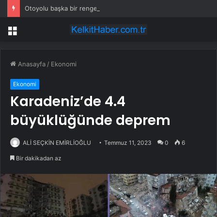
Otoyolu başka bir renge boyadılar: Sıcaklık 10 derece birden çakıldı
Menü
Anasayfa
/
Ekonomi
Ekonomi
Karadeniz’de 4.4
büyüklüğünde deprem
ALİ SEÇKİN EMİRLİOĞLU
Temmuz 11, 2023
0
6
Bir dakikadan az