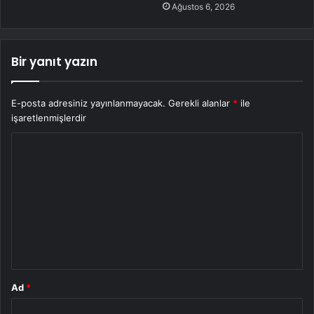
Ağustos 6, 2026
Bir yanıt yazın
E-posta adresiniz yayınlanmayacak.
Gerekli alanlar
*
ile
işaretlenmişlerdir
Y
o
r
u
m
*
Ad
*