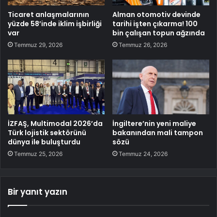
Ticaret anlaşmalarının
Alman otomotiv devinde
yüzde 58’inde iklim işbirliği
tarihi işten çıkarma! 100
var
bin çalışan topun ağzında
Temmuz 29, 2026
Temmuz 26, 2026
İZFAŞ, Multimodal 2026’da
İngiltere’nin yeni maliye
Türk lojistik sektörünü
bakanından mali tampon
dünya ile buluşturdu
sözü
Temmuz 25, 2026
Temmuz 24, 2026
Bir yanıt yazın