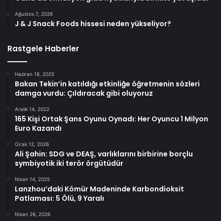
Ağustos 7, 2026
J & J Snack Foods hissesi neden yükseliyor?
Rastgele Haberler
Haziran 18, 2025
Bakan Tekin’in katıldığı etkinliğe öğretmenin sözleri
damga vurdu: Çıldıracak gibi oluyoruz
Aralık 14, 2022
165 Kişi Ortak Şans Oyunu Oynadı: Her Oyuncu 1 Milyon
Euro Kazandı
Ocak 12, 2026
Ali Şahin: SDG ve DEAŞ, varlıklarını birbirine borçlu
symbiyotik iki terör örgütüdür
Nisan 14, 2025
Lanzhou’daki Kömür Madeninde Karbondioksit
Patlaması: 5 Ölü, 9 Yaralı
Nisan 26, 2026