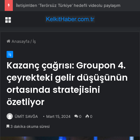
İletişim’den ‘Terörsüz Türkiye’ hedefli videolu paylaşım
Menü
Anasayfa
/
İş
İş
Kazanç çağrısı: Groupon 4.
çeyrekteki gelir düşüşünün
ortasında stratejisini
özetliyor
ÜMİT SAVĞA
Mart 15, 2024
0
0
3 dakika okuma süresi