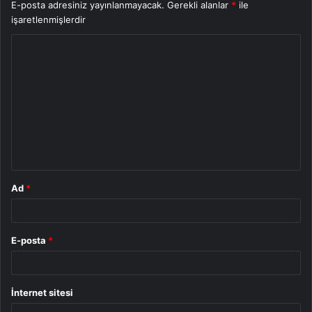
E-posta adresiniz yayınlanmayacak.
Gerekli alanlar
*
ile
işaretlenmişlerdir
Y
o
r
u
m
*
Ad
*
E-posta
*
İnternet sitesi