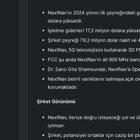
NextNav’ın 2024 yılının ilk çeyreğindeki ge
dolara yükseldi.
İşletme giderleri 17,2 milyon dolara yüksel
Şirket çeyreği 79,2 milyon dolar nakit ve 4
NextNav, 5G teknolojisini kullanarak 3D PN
FCC şu anda NextNav’ın alt 900 MHz bandın
Dr. Sano Gita Shamsundar, NextNav’a Oper
NextNav belirli varlıklarını satmaya açık o
korumaktadır.
Şirket Görünümü
NextNav, ileriye doğru izleyeceği yol ve 
iyimser.
Şirket, potansiyel ortaklar için cazip bi