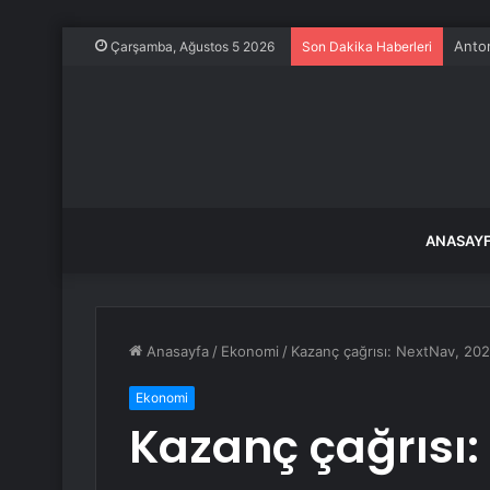
Anton
Çarşamba, Ağustos 5 2026
Son Dakika Haberleri
ANASAY
Anasayfa
/
Ekonomi
/
Kazanç çağrısı: NextNav, 2024
Ekonomi
Kazanç çağrısı: