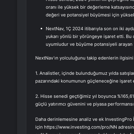
oranı ile yüksek bir değerleme katsayısınd
değeri ve potansiyel büyümesi için yüksek
NextNav, 1Ç 2024 itibarıyla son on iki ayda
yukarı yönlü bir yörüngeye işaret etti. Bu d
uyumludur ve büyüme potansiyeli arayan yatı
NextNav’ın yolculuğunu takip edenlerin ilgisini 
1. Analistler, içinde bulunduğumuz yılda satış
pazarındaki konumunun güçleneceğine işaret e
2. Hisse senedi geçtiğimiz yıl boyunca %165,6’l
güçlü yatırımcı güvenini ve piyasa performansı
Daha derinlemesine analiz ve ek InvestingPro İp
için https://www.investing.com/pro/NN adresini 