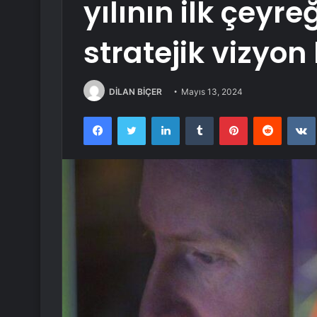
yılının ilk çey
stratejik vizyon 
DİLAN BİÇER
Mayıs 13, 2024
Facebook
Twitter
LinkedIn
Tumblr
Pinterest
Reddit