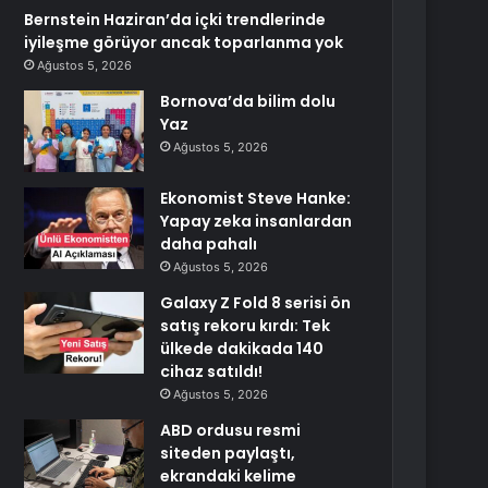
Bernstein Haziran’da içki trendlerinde
iyileşme görüyor ancak toparlanma yok
Ağustos 5, 2026
Bornova’da bilim dolu
Yaz
Ağustos 5, 2026
Ekonomist Steve Hanke:
Yapay zeka insanlardan
daha pahalı
Ağustos 5, 2026
Galaxy Z Fold 8 serisi ön
satış rekoru kırdı: Tek
ülkede dakikada 140
cihaz satıldı!
Ağustos 5, 2026
ABD ordusu resmi
siteden paylaştı,
ekrandaki kelime