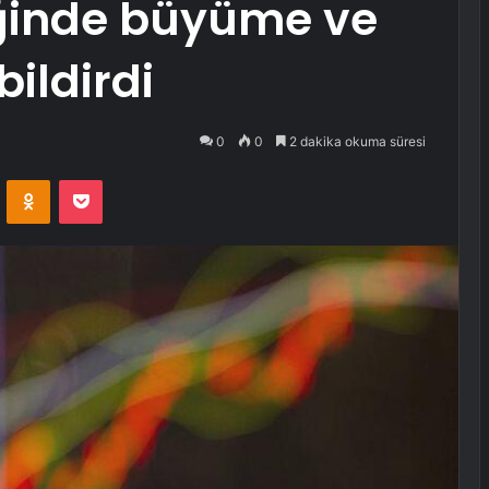
reğinde büyüme ve
bildirdi
0
0
2 dakika okuma süresi
VKontakte
Odnoklassniki
Pocket