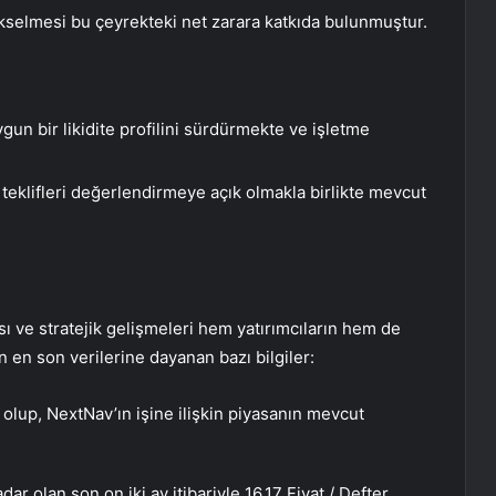
ükselmesi bu çeyrekteki net zarara katkıda bulunmuştur.
ygun bir likidite profilini sürdürmekte ve işletme
ik teklifleri değerlendirmeye açık olmakla birlikte mevcut
 ve stratejik gelişmeleri hem yatırımcıların hem de
un en son verilerine dayanan bazı bilgiler:
olup, NextNav’ın işine ilişkin piyasanın mevcut
ar olan son on iki ay itibariyle 16,17 Fiyat / Defter