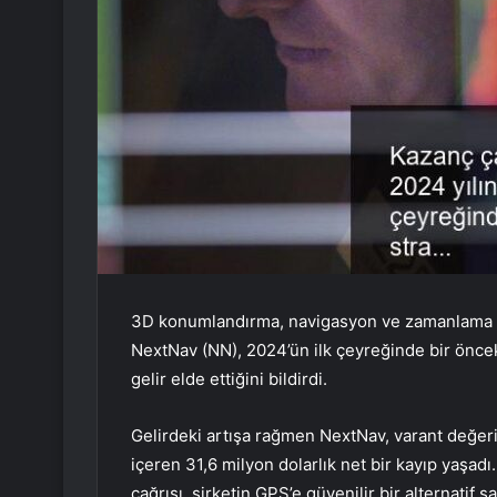
3D konumlandırma, navigasyon ve zamanlama (
NextNav (NN), 2024’ün ilk çeyreğinde bir önceki
gelir elde ettiğini bildirdi.
Gelirdeki artışa rağmen NextNav, varant değeri
içeren 31,6 milyon dolarlık net bir kayıp yaşa
çağrısı, şirketin GPS’e güvenilir bir alternatif