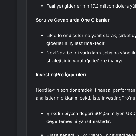
Faaliyet giderlerinin 17,2 milyon dolara y
Soru ve Cevaplarda Öne Çıkanlar
Likidite endişelerine yanıt olarak, şirket u
giderlerini iyileştirmektedir.
NextNav, belirli varlıkların satışına yönel
stratejisinin yarattığı değere inanıyor.
InvestingPro İçgörüleri
NextNav’ın son dönemdeki finansal performansı
analistlerin dikkatini çekti. İşte InvestingPro’n
Şirketin piyasa değeri 904,05 milyon USD 
değerlemesini yansıtmaktadır.
Hisse senedi, 2024 yılının ilk çeyreğine kad