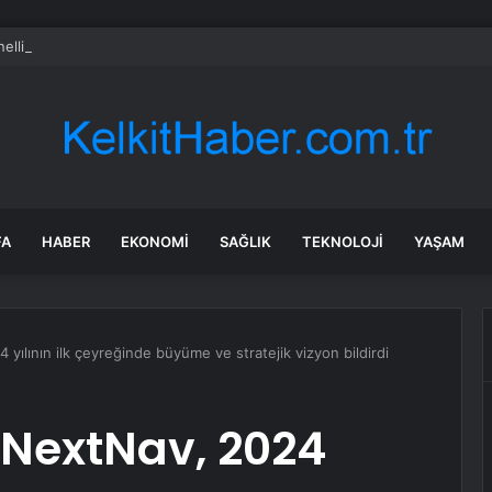
elli Belçika GP’sinde Pole Pozisyonunda
FA
HABER
EKONOMI
SAĞLIK
TEKNOLOJI
YAŞAM
 yılının ilk çeyreğinde büyüme ve stratejik vizyon bildirdi
 NextNav, 2024