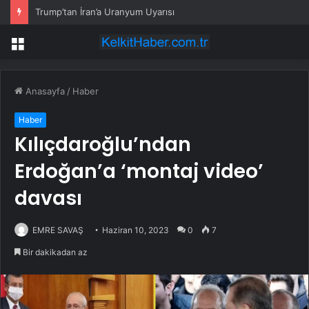
Trump’tan İran’a Uranyum Uyarısı
Menü
Anasayfa
/
Haber
Haber
Kılıçdaroğlu’ndan
Erdoğan’a ‘montaj video’
davası
EMRE SAVAŞ
Haziran 10, 2023
0
7
Bir dakikadan az