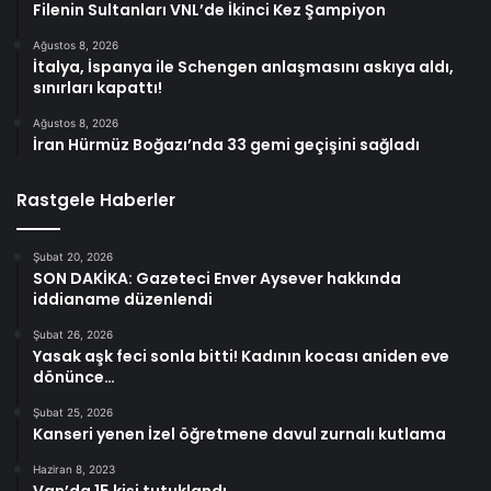
Filenin Sultanları VNL’de İkinci Kez Şampiyon
Ağustos 8, 2026
İtalya, İspanya ile Schengen anlaşmasını askıya aldı,
sınırları kapattı!
Ağustos 8, 2026
İran Hürmüz Boğazı’nda 33 gemi geçişini sağladı
Rastgele Haberler
Şubat 20, 2026
SON DAKİKA: Gazeteci Enver Aysever hakkında
iddianame düzenlendi
Şubat 26, 2026
Yasak aşk feci sonla bitti! Kadının kocası aniden eve
dönünce…
Şubat 25, 2026
Kanseri yenen İzel öğretmene davul zurnalı kutlama
Haziran 8, 2023