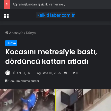
Ağıralioğlu’ndan işsizlik verilerine tepki: İstatistik başka, hakikat başka
Menü
Anasayfa
/
Dünya
Dünya
Kocasını metresiyle bastı,
dördüncü kattan atladı
DİLAN BİÇER
Ağustos 10, 2025
0
0
1 dakika okuma süresi