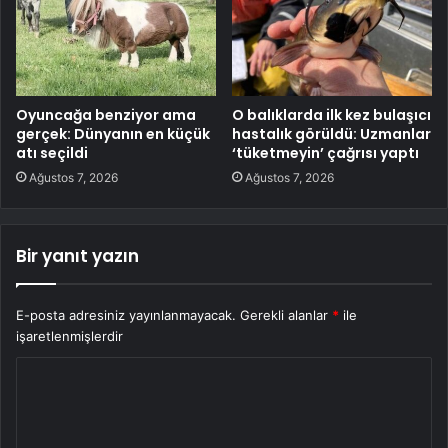
Oyuncağa benziyor ama
O balıklarda ilk kez bulaşıcı
gerçek: Dünyanın en küçük
hastalık görüldü: Uzmanlar
atı seçildi
‘tüketmeyin’ çağrısı yaptı
Ağustos 7, 2026
Ağustos 7, 2026
Bir yanıt yazın
E-posta adresiniz yayınlanmayacak.
Gerekli alanlar
*
ile
işaretlenmişlerdir
Y
o
r