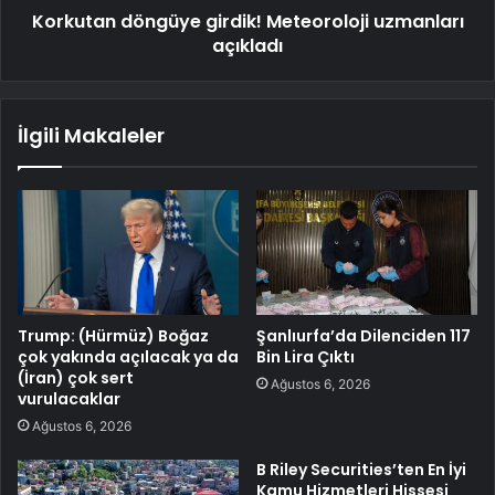
Korkutan döngüye girdik! Meteoroloji uzmanları
açıkladı
İlgili Makaleler
Trump: (Hürmüz) Boğaz
Şanlıurfa’da Dilenciden 117
çok yakında açılacak ya da
Bin Lira Çıktı
(İran) çok sert
Ağustos 6, 2026
vurulacaklar
Ağustos 6, 2026
B Riley Securities’ten En İyi
Kamu Hizmetleri Hissesi