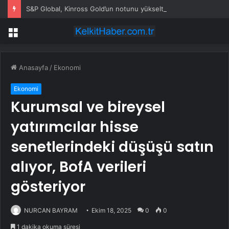
S&P Global, Kinross Gold’un notunu yükseltti
Menü
Anasayfa
/
Ekonomi
Ekonomi
Kurumsal ve bireysel
yatırımcılar hisse
senetlerindeki düşüşü satın
alıyor, BofA verileri
gösteriyor
NURCAN BAYRAM
Ekim 18, 2025
0
0
1 dakika okuma süresi