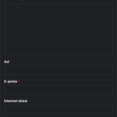
Y
o
r
u
m
*
Ad
*
E-posta
*
İnternet sitesi