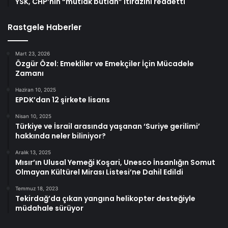
YSK, CHP’nin “mutlak butlan” itirazını reddetti
Rastgele Haberler
Mart 23, 2026
Özgür Özel: Emekliler ve Emekçiler İçin Mücadele
Zamanı
Haziran 10, 2025
EPDK’dan 12 şirkete lisans
Nisan 10, 2025
Türkiye ve İsrail arasında yaşanan ‘Suriye gerilimi’
hakkında neler biliniyor?
Aralık 13, 2025
Mısır’ın Ulusal Yemeği Koşari, Unesco İnsanlığın Somut
Olmayan Kültürel Mirası Listesi’ne Dahil Edildi
Temmuz 18, 2023
Tekirdağ’da çıkan yangına helikopter desteğiyle
müdahale sürüyor