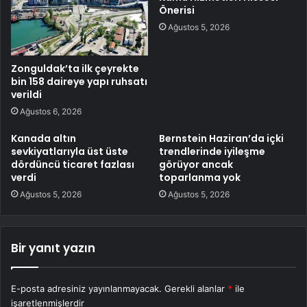
Önerisi
Ağustos 5, 2026
Zonguldak’ta ilk çeyrekte
bin 158 daireye yapı ruhsatı
verildi
Ağustos 6, 2026
Kanada altın
Bernstein Haziran’da içki
sevkiyatlarıyla üst üste
trendlerinde iyileşme
dördüncü ticaret fazlası
görüyor ancak
verdi
toparlanma yok
Ağustos 5, 2026
Ağustos 5, 2026
Bir yanıt yazın
E-posta adresiniz yayınlanmayacak.
Gerekli alanlar
*
ile
işaretlenmişlerdir