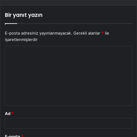
Bir yanıt yazın
E-posta adresiniz yayınlanmayacak.
Gerekli alanlar
*
ile
işaretlenmişlerdir
Y
o
r
u
m
*
Ad
*
E-posta
*