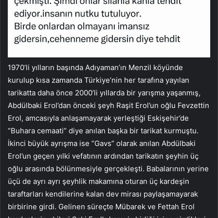
1970’li yılların başında Adıyaman’ın Menzil köyünde
kurulup kısa zamanda Türkiye’nin her tarafına yayılan
tarikatta daha önce 2000’li yıllarda bir yarışma yaşanmış,
Abdülbaki Erol’dan önceki şeyh Raşit Erol’un oğlu Fevzettin
Erol, amcasıyla anlaşamayarak yerleştiği Eskişehir’de
“Buhara cemaati” diye anılan başka bir tarikat kurmuştu.
İkinci büyük ayrışma ise “Gavs” olarak anılan Abdülbaki
Erol’un geçen yılki vefatının ardından tarikatın şeyhin üç
oğlu arasında bölünmesiyle gerçekleşti. Babalarının yerine
üçü de ayrı ayrı şeyhlik makamına oturan üç kardeşin
taraftarları kendilerine kalan dev mirası paylaşamayarak
birbirine girdi. Gelinen süreçte Mübarek ve Fettah Erol