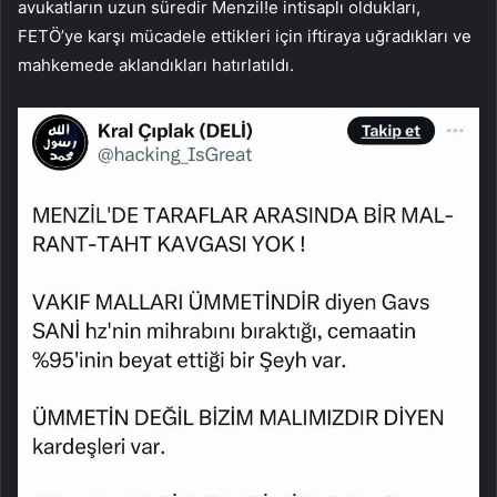
avukatların uzun süredir Menzil!e intisaplı oldukları,
FETÖ’ye karşı mücadele ettikleri için iftiraya uğradıkları ve
mahkemede aklandıkları hatırlatıldı.