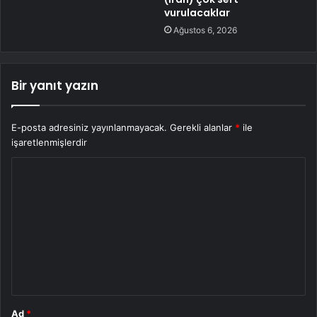
vurulacaklar
Ağustos 6, 2026
Bir yanıt yazın
E-posta adresiniz yayınlanmayacak.
Gerekli alanlar
*
ile
işaretlenmişlerdir
Y
o
r
u
m
*
Ad
*