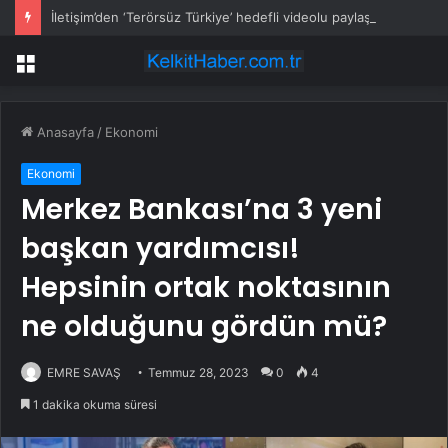
İletişim’den ‘Terörsüz Türkiye’ hedefli videolu paylaşım
Menü
Anasayfa
/
Ekonomi
Ekonomi
Merkez Bankası’na 3 yeni
başkan yardımcısı!
Hepsinin ortak noktasının
ne olduğunu gördün mü?
EMRE SAVAŞ
Temmuz 28, 2023
0
4
1 dakika okuma süresi