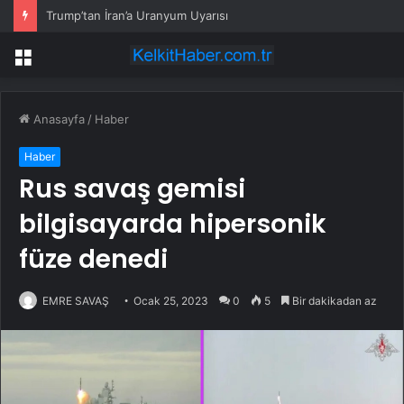
Trump’tan İran’a Uranyum Uyarısı
Menü
Anasayfa
/
Haber
Haber
Rus savaş gemisi
bilgisayarda hipersonik
füze denedi
EMRE SAVAŞ
Ocak 25, 2023
0
5
Bir dakikadan az