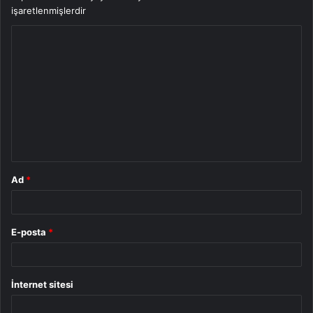
işaretlenmişlerdir
Y
o
r
u
m
*
Ad
*
E-posta
*
İnternet sitesi