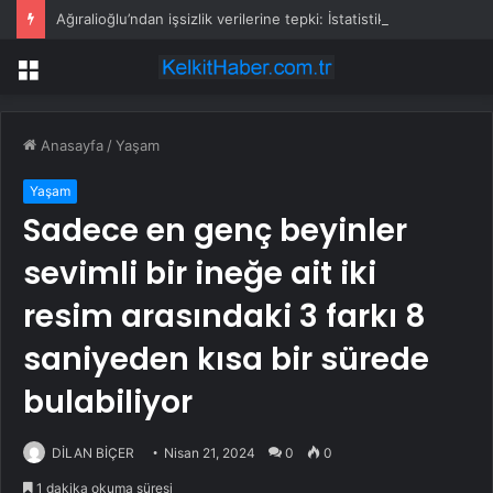
Ağıralioğlu’ndan işsizlik verilerine tepki: İstatistik başka, hakikat başka
Menü
Anasayfa
/
Yaşam
Yaşam
Sadece en genç beyinler
sevimli bir ineğe ait iki
resim arasındaki 3 farkı 8
saniyeden kısa bir sürede
bulabiliyor
DİLAN BİÇER
Nisan 21, 2024
0
0
1 dakika okuma süresi