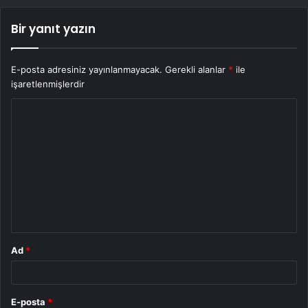
Bir yanıt yazın
E-posta adresiniz yayınlanmayacak.
Gerekli alanlar
*
ile
işaretlenmişlerdir
Y
o
r
u
m
*
Ad
*
E-posta
*