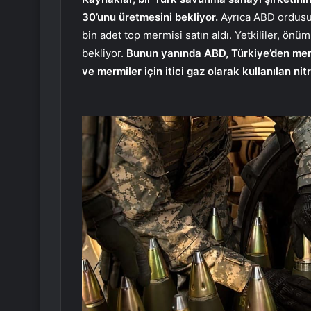
30’unu üretmesini bekliyor.
Ayrıca ABD ordusu,
bin adet top mermisi satın aldı. Yetkililer, ön
bekliyor.
Bunun yanında ABD, Türkiye’den merm
ve mermiler için itici gaz olarak kullanılan ni