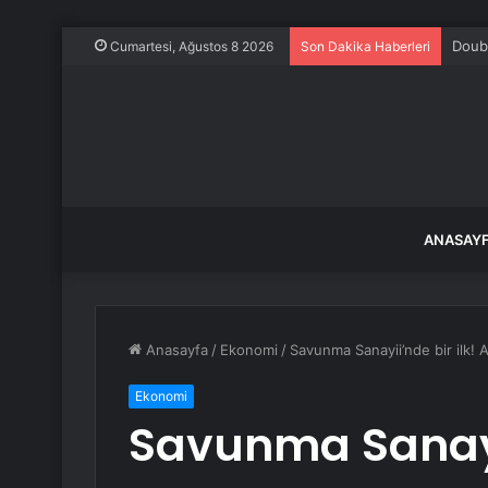
Doubl
Cumartesi, Ağustos 8 2026
Son Dakika Haberleri
ANASAY
Anasayfa
/
Ekonomi
/
Savunma Sanayii’nde bir ilk! 
Ekonomi
Savunma Sanayii