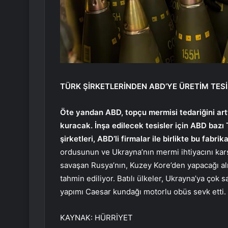
TÜRK ŞİRKETLERİNDEN ABD’YE ÜRETİM TESİ
Öte yandan ABD, topçu mermisi tedariğini art
kuracak. İnşa edilecek tesisler için ABD bazı 
şirketleri, ABD’li firmalar ile birlikte bu fabr
ordusunun ve Ukrayna’nın mermi ihtiyacını karş
savaşan Rusya’nın, Kuzey Kore’den yapacağı alı
tahmin ediliyor. Batılı ülkeler, Ukrayna’ya çok s
yapımı Caesar kundağı motorlu obüs sevk etti.
KAYNAK:
HÜRRİYET