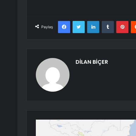
Facebook
Twitter
LinkedIn
Tumblr
Pint
Paylaş
DİLAN BİÇER