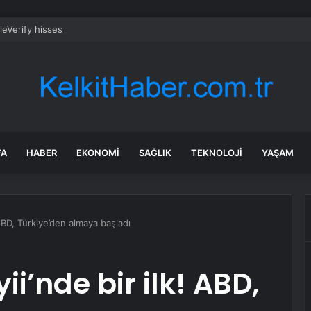
eVerify hissesi bugün neden fırlıyor?
FA
HABER
EKONOMI
SAĞLIK
TEKNOLOJI
YAŞAM
ABD, Türkiye’den almaya başladı
’nde bir ilk! ABD,