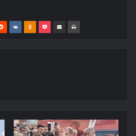
erest
Reddit
VKontakte
Odnoklassniki
Pocket
E-Posta ile paylaş
Yazdır