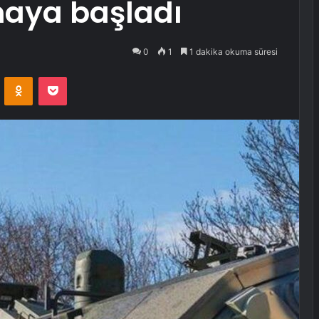
maya başladı
0
1
1 dakika okuma süresi
VKontakte
Odnoklassniki
Pocket