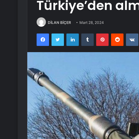
Türkiye’den al
DİLAN BİÇER
Mart 28, 2024
Facebook
Twitter
LinkedIn
Tumblr
Pinterest
Reddit