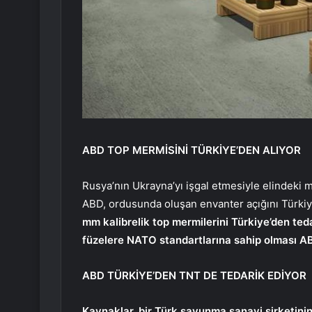
ABD TOP MERMİSİNİ TÜRKİYE’DEN ALIYOR
Rusya’nın Ukrayna’yı işgal etmesiyle elindeki
ABD, ordusunda oluşan envanter açığını Türkiy
mm kalibrelik top mermilerini Türkiye’den teda
füzelere NATO standartlarına sahip olması AB
ABD TÜRKİYE’DEN TNT DE TEDARİK EDİYOR
Kaynaklar, bir Türk savunma sanayi şirketini