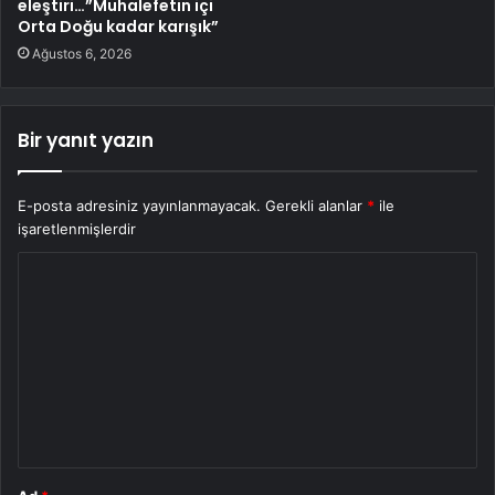
eleştiri…”Muhalefetin içi
Orta Doğu kadar karışık”
Ağustos 6, 2026
Bir yanıt yazın
E-posta adresiniz yayınlanmayacak.
Gerekli alanlar
*
ile
işaretlenmişlerdir
Y
o
r
u
m
*