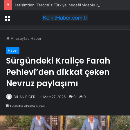
İletişim’den ‘Terörsüz Türkiye’ hedefli videolu paylaşım
Menü
Anasayfa
/
Haber
Haber
Sürgündeki Kraliçe Farah
Pehlevi’den dikkat çeken
Nevruz paylaşımı
DİLAN BİÇER
Mart 27, 2026
0
0
1 dakika okuma süresi