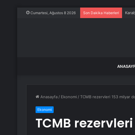
Karab
Cumartesi, Ağustos 8 2026
Son Dakika Haberleri
ANASAY
Anasayfa
/
Ekonomi
/
TCMB rezervleri 153 milyar do
Ekonomi
TCMB rezervleri