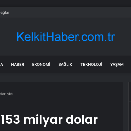
ağlar ‘da BİO fark yarattı
FA
HABER
EKONOMI
SAĞLIK
TEKNOLOJI
YAŞAM
lar oldu
 153 milyar dolar