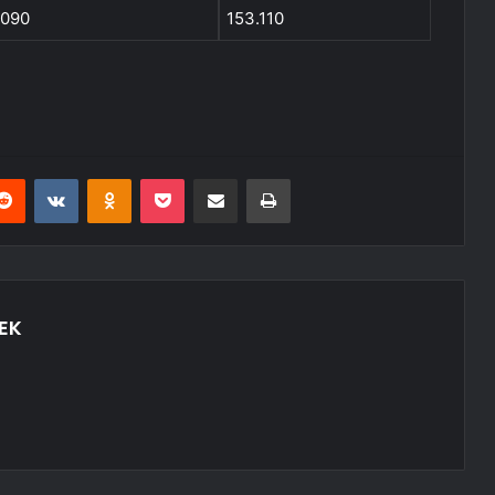
.090
153.110
erest
Reddit
VKontakte
Odnoklassniki
Pocket
E-Posta ile paylaş
Yazdır
EK