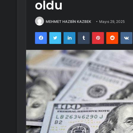
oldu
MEHMET HAZBİN KAZBEK
Mayıs 29, 2025
Facebook
Twitter
LinkedIn
Tumblr
Pinterest
Reddit