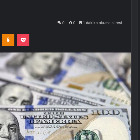
0
0
1 dakika okuma süresi
VKontakte
Odnoklassniki
Pocket