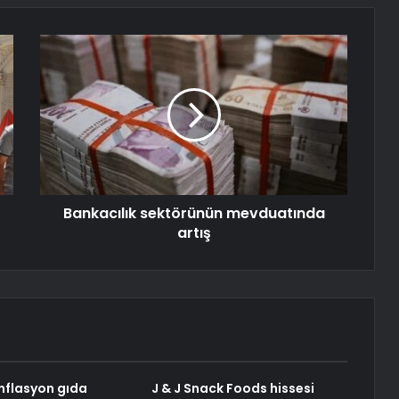
Bankacılık sektörünün mevduatında
artış
nflasyon gıda
J & J Snack Foods hissesi