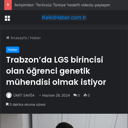
İletişim’den ‘Terörsüz Türkiye’ hedefli videolu paylaşım
Menü
Anasayfa
/
Haber
Haber
Trabzon’da LGS birincisi
olan öğrenci genetik
mühendisi olmak istiyor
ÜMİT SAVĞA
Haziran 29, 2024
0
0
3 dakika okuma süresi