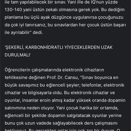
ile tam yapılabilecek bir sınav. Yani ille de IQ’nun yüzde
130-140 yani üstün zekalı olmasına gerek yok. Bu dediğim
planlama bu üçlü ayak düzgünce uygulanırsa çocuğunuzu
da çok iyi tanırsanız, bu sınavlardan her çocuk üstün başarı
ile ayrılabilir” dedi.
‘ŞEKERLİ, KARBONHİDRATLI YİYECEKLERDEN UZAK
DURULMALI’
Öğrencilerin çalışmalarında elektronik cihazların
tehlikesine değinen Prof. Dr. Cansu, “Sınav boyunca en
büyük savaşımız bu eğlenceli şeyler; telefonlar, elektronik
cihazlar ve bilgisayarla oldu. Bu elektronik cihazlar ve
oyunlar, insanlar eroin almış kadar yüksek oranda dopamin
salınımına neden oluyor. Yani çocuk harika bir ortamda,
eğlenceli bir şekilde dopamin salgılatacak oyunlar yerine
bunu çok uzun vadede sağlayabilecek ders çalışmasını
bekliyoruz. Bu gerçekten onlar için çok zor bir durum. O