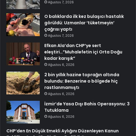
Ağustos 7, 2026
O balıklarda ilk kez bulaşıcı hastalık
görüldü: Uzmanlar ‘tüketmeyin’
çağrısı yaptı
Ağustos 7, 2026
Efkan Ala’dan CHP’ye sert
eleştiri…”Muhalefetin içi Orta Doğu
kadar karışık”
Ağustos 6, 2026
2 bin yıllık hazine toprağın altında
bulundu: Benzerine o bölgede hiç
rastlanmamıştı
Ağustos 6, 2026
İzmir’de Yasa Dışı Bahis Operasyonu: 3
Tutuklama
Ağustos 6, 2026
CHP’den En Düşük Emekli Aylığını Düzenleyen Kanun