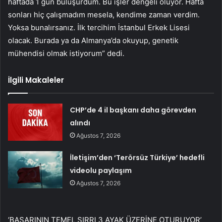
haftada 1 gün buluşurdum. Bu işler dengeli oluyor. Hafta
sonları hiç çalışmadım mesela, kendime zaman verdim.
Yoksa bunalırsanız. İlk tercihim İstanbul Erkek Lisesi
olacak. Burada ya da Almanya’da okuyup, genetik
mühendisi olmak istiyorum” dedi.
İlgili Makaleler
CHP’de 4 il başkanı daha görevden
alındı
Ağustos 7, 2026
İletişim’den ‘Terörsüz Türkiye’ hedefli
videolu paylaşım
Ağustos 7, 2026
‘BAŞARININ TEMEL SIRRI 3 AYAK ÜZERİNE OTURUYOR’