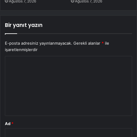
Ağustos 7, 2026
Ağustos 7, 2026
Bir yanıt yazın
E-posta adresiniz yayınlanmayacak.
Gerekli alanlar
*
ile
işaretlenmişlerdir
Y
o
r
u
m
*
Ad
*