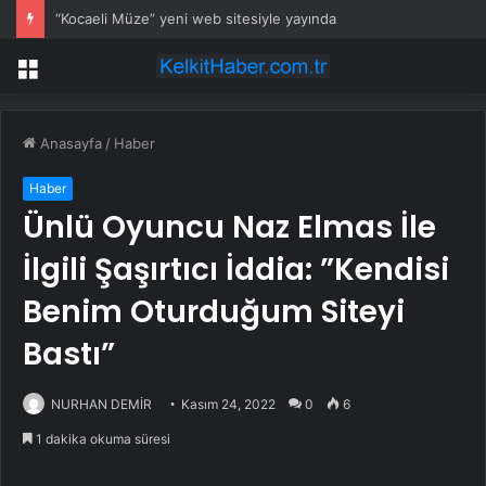
“Kocaeli Müze” yeni web sitesiyle yayında
Menü
Anasayfa
/
Haber
Haber
Ünlü Oyuncu Naz Elmas İle
İlgili Şaşırtıcı İddia: ”Kendisi
Benim Oturduğum Siteyi
Bastı”
NURHAN DEMİR
Kasım 24, 2022
0
6
1 dakika okuma süresi