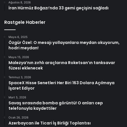
Ağustos 8, 2026
İran Hürmüz Boğazı’nda 33 gemi geçişini sağladı
Rastgele Haberler
Mayıs 6, 2025
Özgür Özel: O mesajı yollayanlara meydan okuyorum,
hodri meydan!
Mayıs 15, 2026
Malezya’nın zırhlı araçlarına Roketsan’ın tanksavar
füzesi eklenecek
Temmuz 3, 2026
SpaceX Hisse Senetleri Her Biri 163 Dolara Açılmaya
İşaret Ediyor
Mart 5, 2026
Savaş sırasında bomba görüntü! O anları cep
telefonuyla kaydettiler
Ocak 26, 2026
Azerbaycan ile Ticari İş Birliği Toplantısı