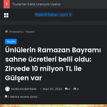
Trump’tan İran’a Uranyum Uyarısı
Menü
Anasayfa
/
Yaşam
Yaşam
Ünlülerin Ramazan Bayramı
sahne ücretleri belli oldu:
Zirvede 10 milyon TL ile
Gülşen var
NURCAN BAYRAM
Mart 30, 2024
0
0
1 dakika okuma süresi