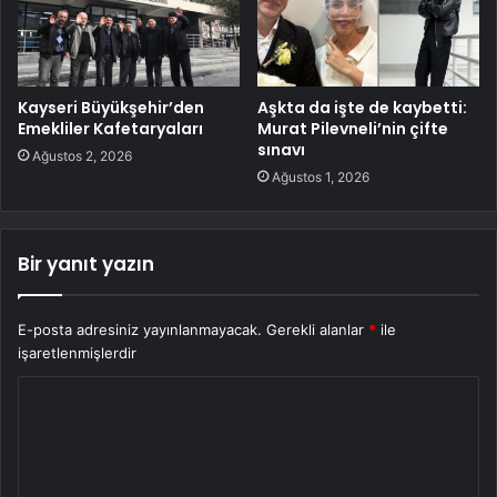
Kayseri Büyükşehir’den
Aşkta da işte de kaybetti:
Emekliler Kafetaryaları
Murat Pilevneli’nin çifte
sınavı
Ağustos 2, 2026
Ağustos 1, 2026
Bir yanıt yazın
E-posta adresiniz yayınlanmayacak.
Gerekli alanlar
*
ile
işaretlenmişlerdir
Y
o
r
u