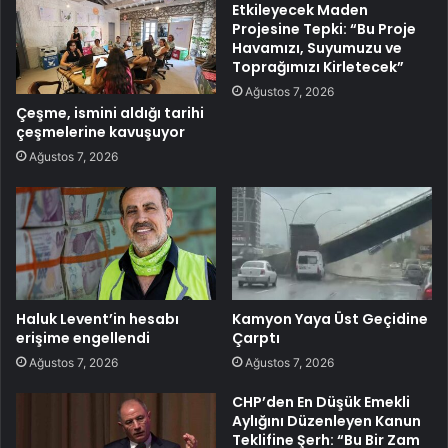
Etkileyecek Maden
Projesine Tepki: “Bu Proje
Havamızı, Suyumuzu ve
Toprağımızı Kirletecek”
Ağustos 7, 2026
Çeşme, ismini aldığı tarihi
çeşmelerine kavuşuyor
Ağustos 7, 2026
Haluk Levent’in hesabı
Kamyon Yaya Üst Geçidine
erişime engellendi
Çarptı
Ağustos 7, 2026
Ağustos 7, 2026
CHP’den En Düşük Emekli
Aylığını Düzenleyen Kanun
Teklifine Şerh: “Bu Bir Zam