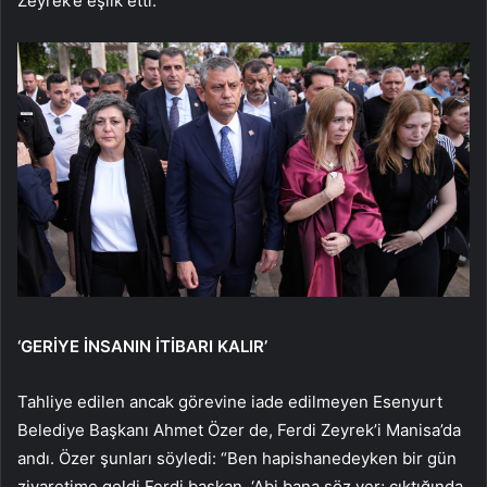
Zeyrek’e eşlik etti.
‘GERİYE İNSANIN İTİBARI KALIR’
Tahliye edilen ancak görevine iade edilmeyen Esenyurt
Belediye Başkanı Ahmet Özer de, Ferdi Zeyrek’i Manisa’da
andı. Özer şunları söyledi: “Ben hapishanedeyken bir gün
ziyaretime geldi Ferdi başkan. ‘Abi bana söz ver; çıktığında