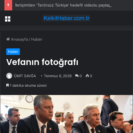
İletişim’den ‘Terörsüz Türkiye’ hedefli videolu paylaşım
Menü
Anasayfa
/
Haber
Haber
Vefanın fotoğrafı
ÜMİT SAVĞA
Temmuz 6, 2026
0
0
1 dakika okuma süresi