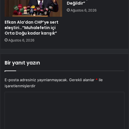
Değildir”
Ağustos 6, 2026
Efkan Ala’dan CHP’ye sert
eleştiri…”Muhalefetin içi
Orta Doğu kadar karışık”
Ağustos 6, 2026
Bir yanıt yazın
E-posta adresiniz yayınlanmayacak.
Gerekli alanlar
*
ile
işaretlenmişlerdir
Y
o
r
u