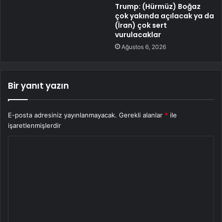
Trump: (Hürmüz) Boğaz
çok yakında açılacak ya da
(İran) çok sert
vurulacaklar
Ağustos 6, 2026
Bir yanıt yazın
E-posta adresiniz yayınlanmayacak.
Gerekli alanlar
*
ile
işaretlenmişlerdir
Y
o
r
u
m
*