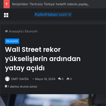
İletişim’den ‘Terörsüz Türkiye’ hedefli videolu paylaşım
Menü
Anasayfa
/
Ekonomi
Ekonomi
Wall Street rekor
yükselişlerin ardından
yatay açıldı
ÜMİT SAVĞA
Mayıs 16, 2024
0
0
1 dakika okuma süresi