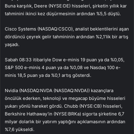
Buna karşılık, Deere (NYSE:DE) hisseleri, şirketin yıllık kar
tahminini ikinci kez düşürmesinin ardından %5,5 düştü.
Cisco Systems (NASDAQ:CSCO), analist beklentilerini aşan
dördüncü çeyrek gelir tahmininin ardından %2,1’lik bir artış
yaşadı.
Sabah 08:33 itibariyle Dow e-minis 19 puan ya da %0,05,
S&P 500
e-minis 4 puan ya da %0,08 ve
Nasdaq 100
e-
minis 18,5 puan ya da %0,1 artış gösterdi.
Nvidia (NASDAQ:NVDA (NASDAQ:
NVDA
)) kazançlara
öncülük ederken, teknoloji ve megacap büyüme hisseleri
yukarı yönlü hareket gördü. Chubb (NYSE:CB) hisseleri,
Berkshire Hathaway’in (NYSE:BRKa) sigorta şirketine 6,7
milyar dolarlık bir yatırım yaptığını açıklamasının ardından
%7,6 yükseldi.