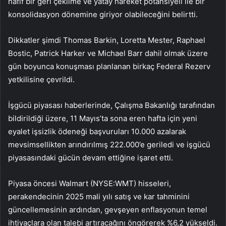
hafif bir geri çekilme ve yatay hareket potansiyeli ile bir
konsolidasyon dönemine giriyor olabileceğini belirtti.
Dikkatler şimdi Thomas Barkin, Loretta Mester, Raphael
Bostic, Patrick Harker ve Michael Barr dahil olmak üzere
gün boyunca konuşması planlanan birkaç Federal Rezerv
yetkilisine çevrildi.
İşgücü piyasası haberlerinde, Çalışma Bakanlığı tarafından
bildirildiği üzere, 11 Mayıs’ta sona eren hafta için yeni
eyalet işsizlik ödeneği başvuruları 10.000 azalarak
mevsimsellikten arındırılmış 222.000’e geriledi ve işgücü
piyasasındaki gücün devam ettiğine işaret etti.
Piyasa öncesi Walmart (NYSE:WMT) hisseleri,
perakendecinin 2025 mali yılı satış ve kar tahminini
güncellemesinin ardından, gevşeyen enflasyonun temel
ihtiyaçlara olan talebi artıracağını öngörerek %6,2 yükseldi.