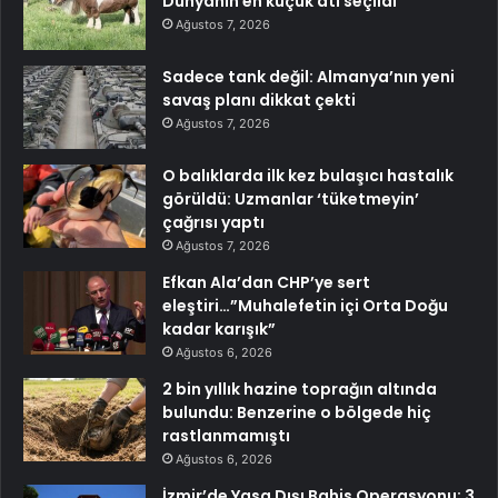
Dünyanın en küçük atı seçildi
Ağustos 7, 2026
Sadece tank değil: Almanya’nın yeni
savaş planı dikkat çekti
Ağustos 7, 2026
O balıklarda ilk kez bulaşıcı hastalık
görüldü: Uzmanlar ‘tüketmeyin’
çağrısı yaptı
Ağustos 7, 2026
Efkan Ala’dan CHP’ye sert
eleştiri…”Muhalefetin içi Orta Doğu
kadar karışık”
Ağustos 6, 2026
2 bin yıllık hazine toprağın altında
bulundu: Benzerine o bölgede hiç
rastlanmamıştı
Ağustos 6, 2026
İzmir’de Yasa Dışı Bahis Operasyonu: 3