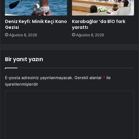
Deniz Keyfi: Minik Keçi Kano
Karabağlar ‘da BİO fark
Gezisi
yarattı
Ağustos 8, 2026
Ağustos 8, 2026
Bir yanıt yazın
E-posta adresiniz yayınlanmayacak.
Gerekli alanlar
*
ile
işaretlenmişlerdir
Y
o
r
u
m