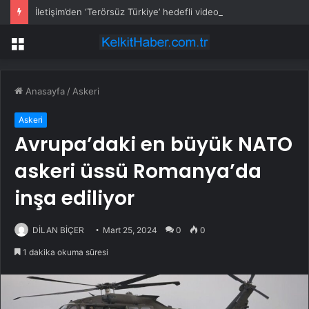
İletişim’den ‘Terörsüz Türkiye’ hedefli videolu paylaşım
Menü
Anasayfa
/
Askeri
Askeri
Avrupa’daki en büyük NATO
askeri üssü Romanya’da
inşa ediliyor
DİLAN BİÇER
Mart 25, 2024
0
0
1 dakika okuma süresi