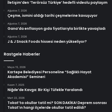
İletişim’den ‘Terörsüz Türkiye’ hedefli videolu paylaşım
Ağustos 7, 2026
Çeşme, ismini aldığı tarihi çeşmelerine kavuşuyor
Ağustos 7, 2026
Gana’da enflasyon gıda fiyatlarıyla birlikte yavaşladı
Ağustos 7, 2026
J & J Snack Foods hissesi neden yükseliyor?
Rastgele Haberler
Mayıs 15, 2026
Kartepe Belediyesi Personeline “Sağlıklı Hayat
Akademisi” Semineri
Kasım 7, 2025
Niğde’de Kavga: Bir Kişi Tüfekle Yaralandı
Mart 22, 2026
Tokat’ta okullar tatil mi? SON DAKİKA! Deprem sonrası
Tokat’ın hangi ilçelerde okullar tatil edildi?