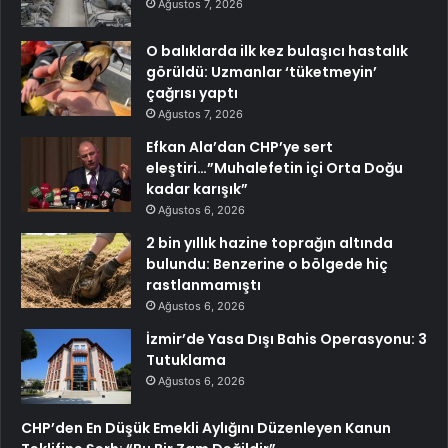
Ağustos 7, 2026
O balıklarda ilk kez bulaşıcı hastalık
görüldü: Uzmanlar ‘tüketmeyin’
çağrısı yaptı
Ağustos 7, 2026
Efkan Ala’dan CHP’ye sert
eleştiri…”Muhalefetin içi Orta Doğu
kadar karışık”
Ağustos 6, 2026
2 bin yıllık hazine toprağın altında
bulundu: Benzerine o bölgede hiç
rastlanmamıştı
Ağustos 6, 2026
İzmir’de Yasa Dışı Bahis Operasyonu: 3
Tutuklama
Ağustos 6, 2026
CHP’den En Düşük Emekli Aylığını Düzenleyen Kanun