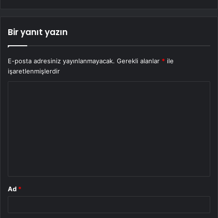
Bir yanıt yazın
E-posta adresiniz yayınlanmayacak.
Gerekli alanlar
*
ile
işaretlenmişlerdir
Y
o
r
u
m
*
Ad
*