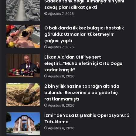
Sadece tank değil: Almanya’nın yeni
savaş planı dikkat çekti
Ağustos 7, 2026
O balıklarda ilk kez bulaşıcı hastalık
görüldü: Uzmanlar ‘tüketmeyin’
çağrısı yaptı
Ağustos 7, 2026
Efkan Ala’dan CHP’ye sert
eleştiri…”Muhalefetin içi Orta Doğu
kadar karışık”
Ağustos 6, 2026
2 bin yıllık hazine toprağın altında
bulundu: Benzerine o bölgede hiç
rastlanmamıştı
Ağustos 6, 2026
İzmir’de Yasa Dışı Bahis Operasyonu: 3
Tutuklama
Ağustos 6, 2026