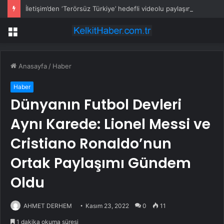
İletişim’den ‘Terörsüz Türkiye’ hedefli videolu paylaşım
Menü
Anasayfa
/
Haber
Haber
Dünyanın Futbol Devleri
Aynı Karede: Lionel Messi ve
Cristiano Ronaldo’nun
Ortak Paylaşımı Gündem
Oldu
AHMET DERHEM
Kasım 23, 2022
0
11
1 dakika okuma süresi