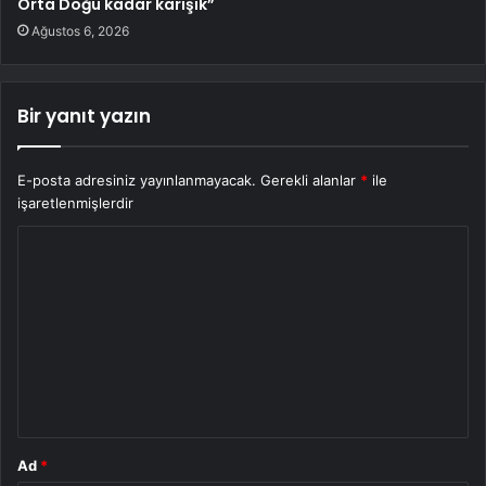
Orta Doğu kadar karışık”
Ağustos 6, 2026
Bir yanıt yazın
E-posta adresiniz yayınlanmayacak.
Gerekli alanlar
*
ile
işaretlenmişlerdir
Y
o
r
u
m
*
Ad
*